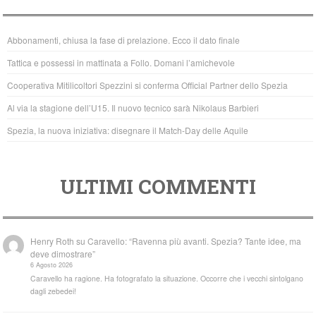
e
er
s
b
A
Abbonamenti, chiusa la fase di prelazione. Ecco il dato finale
o
p
Tattica e possessi in mattinata a Follo. Domani l’amichevole
o
p
Cooperativa Mitilicoltori Spezzini si conferma Official Partner dello Spezia
k
Al via la stagione dell’U15. Il nuovo tecnico sarà Nikolaus Barbieri
Spezia, la nuova iniziativa: disegnare il Match-Day delle Aquile
ULTIMI COMMENTI
Henry Roth
su
Caravello: “Ravenna più avanti. Spezia? Tante idee, ma
deve dimostrare”
6 Agosto 2026
Caravello ha ragione. Ha fotografato la situazione. Occorre che i vecchi sintolgano
dagli zebedei!