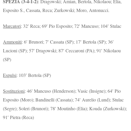
SPEZIA (3-4-1-2)
: Dragowski; Amian, Bertola, Nikolaou; Elia,
Esposito S., Cassata, Reca; Zurkowski; Moro, Antonucci.
Marcatori
: 32′ Reca; 69′ Pio Esposito; 72′ Mancuso; 104′ Stulac
Ammoniti
: 6′ Brunori; 7′ Cassata (SP); 17′ Bertola (SP); 36′
Lucioni (SP); 57′ Dragowski; 87′ Ceccaroni (PA); 91′ Nikolaou
(SP)
Espulsi
: 103′ Bertola (SP)
Sostituzioni
: 46′ Mancuso (Henderson); Vasic (Insigne); 64′ Pio
Esposito (Moro); Bandinelli (Cassata); 74′ Aurelio (Lund); Stulac
(Segre); Soleri (Brunori); 78′ Moutinho (Elia); Kouda (Zurkowski);
91′ Pietra (Reca)