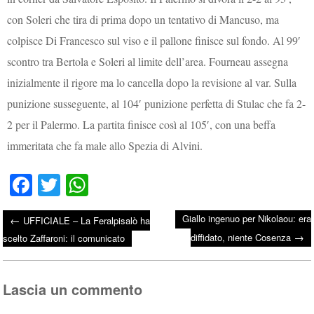
con Soleri che tira di prima dopo un tentativo di Mancuso, ma
colpisce Di Francesco sul viso e il pallone finisce sul fondo. Al 99′
scontro tra Bertola e Soleri al limite dell’area. Fourneau assegna
inizialmente il rigore ma lo cancella dopo la revisione al var. Sulla
punizione susseguente, al 104′ punizione perfetta di Stulac che fa 2-
2 per il Palermo. La partita finisce così al 105′, con una beffa
immeritata che fa male allo Spezia di Alvini.
Fa
T
W
ce
wi
ha
Giallo ingenuo per Nikolaou: era
←
UFFICIALE – La Feralpisalò ha
bo
tte
ts
→
Post navigation
diffidato, niente Cosenza
scelto Zaffaroni: il comunicato
ok
r
A
pp
Lascia un commento