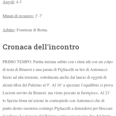
Angoli
: 4-3
Minuti di recupero:
2′-7′
Arbitro
: Fourneau di Roma.
Cronaca dell’incontro
PRIMO TEMPO: Partita iniziata subito con i ritmi alti con un colpo
di testa di Brunori e una parata di Pigliacelli su tiro di Antonucci.
Inizio ad alta tensione, sottolineata anche dal lancio di oggetti di
alcuni tifosi del Palermo al 9′. Al 16′ a spezzare l’equilibrio ci prova
Lucioni servito da Brunori, ma viene pescato in fuorigioco. Al 21′
lo Spezia firma un’azione in contropiede con Antonucci che di
piatto destro rasoterra costringe Pigliacelli a distendersi per bloccare
il pallone. La risposta del Palermo arriva con un uno-due dal limite