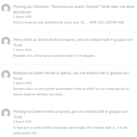
Pierluigi
su
Caravello: “Ravenna più avanti. Spezia? Tante idee, ma deve
dimostrare”
5 Agosto 2026
Anch'io la penso così specialmente come over 33..... FATE DOI LASTRE ASE
Henry Roth
su
Soleri rientra (e spera), per ora restano tutti in gruppo con
Turati
5 Agosto 2026
Possibile che u tifosi siano a questo livello? Io mi dissocio.
Massimo
su
Soleri rientra (e spera), per ora restano tutti in gruppo con
Turati
5 Agosto 2026
Servono cloun al circo potete accomodarvi visto lo schifo con cui avete giocato la
scorsa stagione pietosi e ora cosa…
Pierluigi
su
Soleri rientra (e spera), per ora restano tutti in gruppo con
Turati
5 Agosto 2026
In lega pro ci avete portato ora penso sarà meglio che vi levate dalle p...e e alla
svelta prima che…