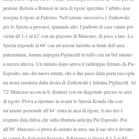
pestone Bertola a Brunori in area di rigore spezzina, l’arbitro non
assegna il rigore al Palermo. Nell’azione successiva è Zurkowski
per lo Spezia a provarci, sparando alto. I padroni di casa vanno poi
vicini all’1-1 al 62′ con un piazzato di Mancuso, di poco a lato. Lo
Spezia risponde al 68′ con un’azione insistita ai limiti dell’area
palermitana, Amian impegna Pigliacelli in tuffo con un bel sinistro
a mezza altezza. Un minuto dopo arriva il raddoppio firmato da Pio
Esposito, uno dei nuovi entrati, che a due passi dalla porta raccoglie
un assist rasoterra dalla destra di Zurkowski e fulmina Pigliacelli. Al
72′ Mancuso accorcia le distanze con un diagonale preciso in area
di rigore. Prova a riportare in avanti lo Spezia Kouda che con
un’azione personale all’84’ entra in area di rigore, il suo tiro è
respinto dala difesa che sulla ribattuta anticipa Pio Esposito. Poi
all’89’ Mancuso ci prova di sinistro in area, ma il suo tiro è deviato
in corner da Salvatore Esposito. Il Palermo si divora il 2-2 al 93′,