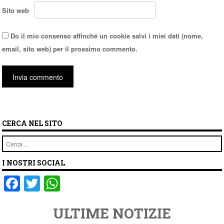
Sito web
Do il mio consenso affinché un cookie salvi i miei dati (nome,
email, sito web) per il prossimo commento.
CERCA NEL SITO
Cerca
I NOSTRI SOCIAL
F
T
W
a
wi
h
ULTIME NOTIZIE
c
tt
at