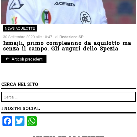
NEWS AQUILOTTE
30 Settembre 2020 alle 10:47 - di
Redazione SP
Ismajli, primo compleanno da aquilotto ma
senza il campo. Gli auguri dello Spezia
Articoli precedenti
Post navigation
CERCA NEL SITO
Cerca
I NOSTRI SOCIAL
F
T
W
a
wi
h