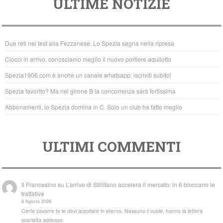
ULTIME NOTIZIE
c
tt
at
e
er
s
b
A
Due reti nel test alla Fezzanese. Lo Spezia segna nella ripresa
o
p
Ciocci in arrivo, conosciamo meglio il nuovo portiere aquilotto
o
p
Spezia1906.com è anche un canale whatsapp: iscriviti subito!
k
Spezia favorito? Ma nel girone B la concorrenza sarà fortissima
Abbonamenti, lo Spezia domina in C. Solo un club ha fatto meglio
ULTIMI COMMENTI
Il Francesino
su
L’arrivo di Stillitano accelera il mercato: in 6 bloccano le
trattative
8 Agosto 2026
Certe zavorre te le devi accollare in eterno. Nessuno li vuole, hanno la lettera
scarlatta addosso