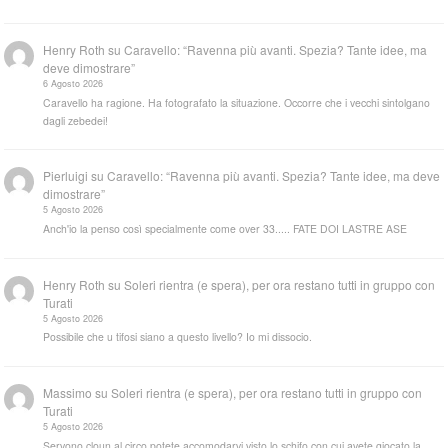
Henry Roth
su
Caravello: “Ravenna più avanti. Spezia? Tante idee, ma
deve dimostrare”
6 Agosto 2026
Caravello ha ragione. Ha fotografato la situazione. Occorre che i vecchi sintolgano
dagli zebedei!
Pierluigi
su
Caravello: “Ravenna più avanti. Spezia? Tante idee, ma deve
dimostrare”
5 Agosto 2026
Anch'io la penso così specialmente come over 33..... FATE DOI LASTRE ASE
Henry Roth
su
Soleri rientra (e spera), per ora restano tutti in gruppo con
Turati
5 Agosto 2026
Possibile che u tifosi siano a questo livello? Io mi dissocio.
Massimo
su
Soleri rientra (e spera), per ora restano tutti in gruppo con
Turati
5 Agosto 2026
Servono cloun al circo potete accomodarvi visto lo schifo con cui avete giocato la