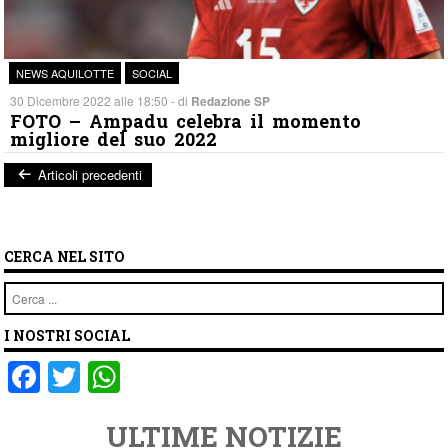
NEWS AQUILOTTE
SOCIAL
30 Dicembre 2022 alle 18:50 - di
Redazione SP
FOTO – Ampadu celebra il momento
migliore del suo 2022
Articoli precedenti
Post navigation
CERCA NEL SITO
Cerca
I NOSTRI SOCIAL
F
T
W
a
wi
h
ULTIME NOTIZIE
c
tt
at