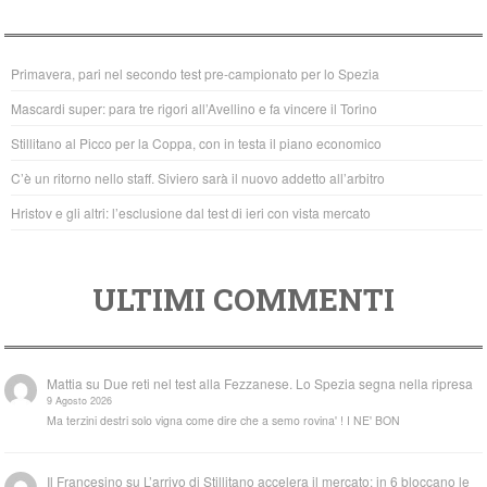
e
er
s
b
A
Primavera, pari nel secondo test pre-campionato per lo Spezia
o
p
Mascardi super: para tre rigori all’Avellino e fa vincere il Torino
o
p
Stillitano al Picco per la Coppa, con in testa il piano economico
k
C’è un ritorno nello staff. Siviero sarà il nuovo addetto all’arbitro
Hristov e gli altri: l’esclusione dal test di ieri con vista mercato
ULTIMI COMMENTI
Mattia
su
Due reti nel test alla Fezzanese. Lo Spezia segna nella ripresa
9 Agosto 2026
Ma terzini destri solo vigna come dire che a semo rovina' ! I NE' BON
Il Francesino
su
L’arrivo di Stillitano accelera il mercato: in 6 bloccano le