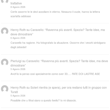
trattative
8 Agosto 2026
Certe zavorre te le devi accollare in eterno. Nessuno li vuole, hanno la lettera
scarlatta addosso
Henry Roth
su
Caravello: “Ravenna più avanti. Spezia? Tante idee, ma
deve dimostrare”
6 Agosto 2026
Caravello ha ragione. Ha fotografato la situazione. Occorre che i vecchi sintolgano
dagli zebedei!
Pierluigi
su
Caravello: “Ravenna più avanti. Spezia? Tante idee, ma deve
dimostrare”
5 Agosto 2026
Anch'io la penso così specialmente come over 33..... FATE DOI LASTRE ASE
Henry Roth
su
Soleri rientra (e spera), per ora restano tutti in gruppo con
Turati
5 Agosto 2026
Possibile che u tifosi siano a questo livello? Io mi dissocio.