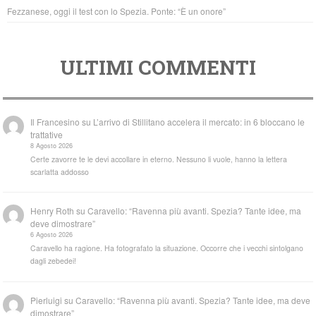
Fezzanese, oggi il test con lo Spezia. Ponte: “È un onore”
ULTIMI COMMENTI
Il Francesino
su
L’arrivo di Stillitano accelera il mercato: in 6 bloccano le
trattative
8 Agosto 2026
Certe zavorre te le devi accollare in eterno. Nessuno li vuole, hanno la lettera
scarlatta addosso
Henry Roth
su
Caravello: “Ravenna più avanti. Spezia? Tante idee, ma
deve dimostrare”
6 Agosto 2026
Caravello ha ragione. Ha fotografato la situazione. Occorre che i vecchi sintolgano
dagli zebedei!
Pierluigi
su
Caravello: “Ravenna più avanti. Spezia? Tante idee, ma deve
dimostrare”