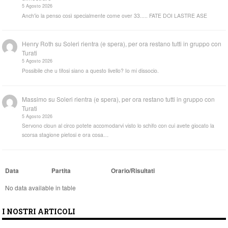
5 Agosto 2026
Anch'io la penso così specialmente come over 33..... FATE DOI LASTRE ASE
Henry Roth
su
Soleri rientra (e spera), per ora restano tutti in gruppo con
Turati
5 Agosto 2026
Possibile che u tifosi siano a questo livello? Io mi dissocio.
Massimo
su
Soleri rientra (e spera), per ora restano tutti in gruppo con
Turati
5 Agosto 2026
Servono cloun al circo potete accomodarvi visto lo schifo con cui avete giocato la
scorsa stagione pietosi e ora cosa…
Data
Partita
Orario/Risultati
No data available in table
I NOSTRI ARTICOLI