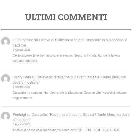
ULTIMI COMMENTI
Il Francesino
su
L’arrivo di Stillitano accelera il mercato: in 6 bloccano le
trattative
8 Agosto 2026
Certe zavorre te le devi accollare in eterno. Nessuno li vuole, hanno la lettera
scarlatta addosso
Henry Roth
su
Caravello: “Ravenna più avanti. Spezia? Tante idee, ma
deve dimostrare”
6 Agosto 2026
Caravello ha ragione. Ha fotografato la situazione. Occorre che i vecchi sintolgano
dagli zebedei!
Pierluigi
su
Caravello: “Ravenna più avanti. Spezia? Tante idee, ma deve
dimostrare”
5 Agosto 2026
Anch'io la penso così specialmente come over 33..... FATE DOI LASTRE ASE