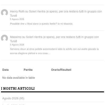
Henry Roth
su
Soleri rientra (e spera), per ora restano tutti in gruppo con
Turati
5 Agosto 2026
Possibile che u tifosi siano a questo livello? Io mi dissocio.
Massimo
su
Soleri rientra (e spera), per ora restano tutti in gruppo con
Turati
5 Agosto 2026
Servono cloun al circo potete accomodarvi visto lo schifo con cui avete giocato la
scorsa stagione pietosi e ora cosa…
Data
Partita
Orario/Risultati
No data available in table
I NOSTRI ARTICOLI
Agosto 2026
(95)