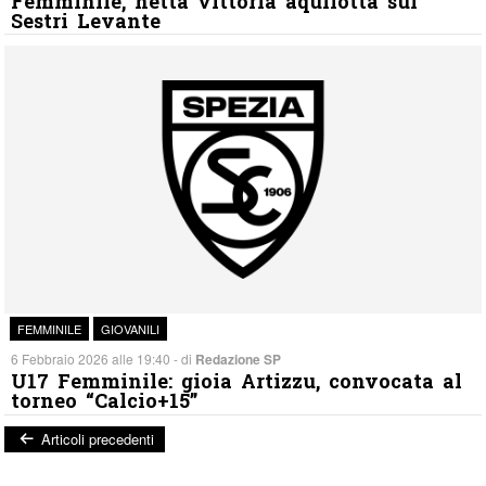
Femminile, netta vittoria aquilotta sul
Sestri Levante
FEMMINILE
GIOVANILI
6 Febbraio 2026 alle 19:40 - di
Redazione SP
U17 Femminile: gioia Artizzu, convocata al
torneo “Calcio+15”
Articoli precedenti
Post navigation