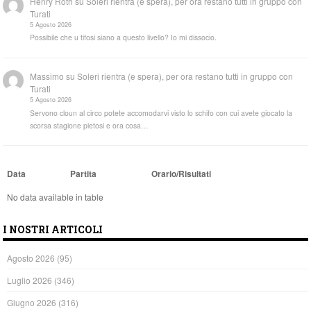
Henry Roth
su
Soleri rientra (e spera), per ora restano tutti in gruppo con
Turati
5 Agosto 2026
Possibile che u tifosi siano a questo livello? Io mi dissocio.
Massimo
su
Soleri rientra (e spera), per ora restano tutti in gruppo con
Turati
5 Agosto 2026
Servono cloun al circo potete accomodarvi visto lo schifo con cui avete giocato la
scorsa stagione pietosi e ora cosa…
Data
Partita
Orario/Risultati
No data available in table
I NOSTRI ARTICOLI
Agosto 2026
(95)
Luglio 2026
(346)
Giugno 2026
(316)