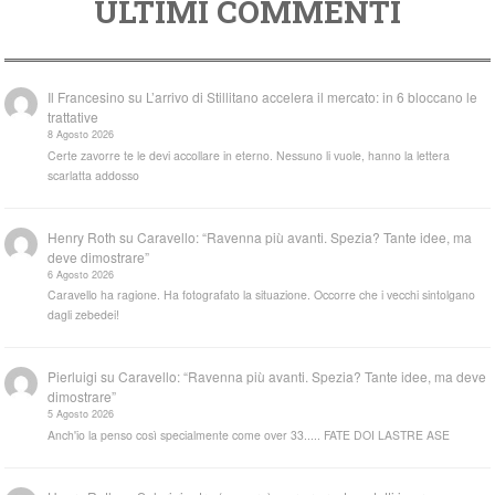
ULTIMI COMMENTI
Il Francesino
su
L’arrivo di Stillitano accelera il mercato: in 6 bloccano le
trattative
8 Agosto 2026
Certe zavorre te le devi accollare in eterno. Nessuno li vuole, hanno la lettera
scarlatta addosso
Henry Roth
su
Caravello: “Ravenna più avanti. Spezia? Tante idee, ma
deve dimostrare”
6 Agosto 2026
Caravello ha ragione. Ha fotografato la situazione. Occorre che i vecchi sintolgano
dagli zebedei!
Pierluigi
su
Caravello: “Ravenna più avanti. Spezia? Tante idee, ma deve
dimostrare”
5 Agosto 2026
Anch'io la penso così specialmente come over 33..... FATE DOI LASTRE ASE