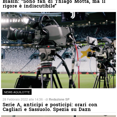
Biasin: “Sono fan di Thiago Motta, ma il
rigore è indiscutibile”
NEWS AQUILOTTE
28 Febbraio 2022 alle 14:36 - di
Redazione SP
Serie A, anticipi e posticipi: orari con
Cagliari e Sassuolo. Spezia su Dazn