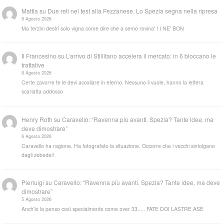
Mattia
su
Due reti nel test alla Fezzanese. Lo Spezia segna nella ripresa
9 Agosto 2026
Ma terzini destri solo vigna come dire che a semo rovina' ! I NE' BON
Il Francesino
su
L’arrivo di Stillitano accelera il mercato: in 6 bloccano le
trattative
8 Agosto 2026
Certe zavorre te le devi accollare in eterno. Nessuno li vuole, hanno la lettera
scarlatta addosso
Henry Roth
su
Caravello: “Ravenna più avanti. Spezia? Tante idee, ma
deve dimostrare”
6 Agosto 2026
Caravello ha ragione. Ha fotografato la situazione. Occorre che i vecchi sintolgano
dagli zebedei!
Pierluigi
su
Caravello: “Ravenna più avanti. Spezia? Tante idee, ma deve
dimostrare”
5 Agosto 2026
Anch'io la penso così specialmente come over 33..... FATE DOI LASTRE ASE