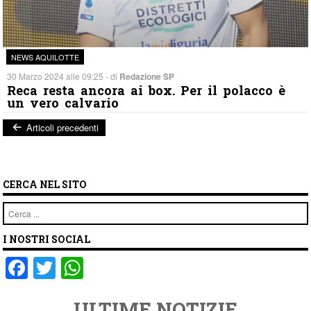
NEWS AQUILOTTE
30 Marzo 2024 alle 09:25 - di
Redazione SP
Reca resta ancora ai box. Per il polacco è
un vero calvario
Articoli precedenti
Post navigation
CERCA NEL SITO
Cerca
I NOSTRI SOCIAL
F
T
W
a
wi
h
ULTIME NOTIZIE