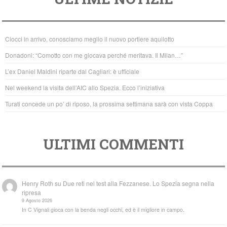
c
tt
at
e
er
s
b
A
Ciocci in arrivo, conosciamo meglio il nuovo portiere aquilotto
o
p
Donadoni: “Comotto con me giocava perché meritava. Il Milan…”
o
p
L’ex Daniel Maldini riparte dal Cagliari: è ufficiale
k
Nel weekend la visita dell’AIC allo Spezia. Ecco l’iniziativa
Turati concede un po’ di riposo, la prossima settimana sarà con vista Coppa
ULTIMI COMMENTI
Henry Roth
su
Due reti nel test alla Fezzanese. Lo Spezia segna nella
ripresa
9 Agosto 2026
In C Vignali gioca con la benda negli occhi, ed è il migliore in campo.