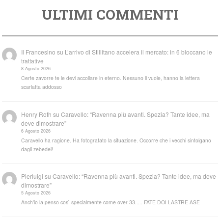
ULTIMI COMMENTI
Il Francesino
su
L’arrivo di Stillitano accelera il mercato: in 6 bloccano le
trattative
8 Agosto 2026
Certe zavorre te le devi accollare in eterno. Nessuno li vuole, hanno la lettera
scarlatta addosso
Henry Roth
su
Caravello: “Ravenna più avanti. Spezia? Tante idee, ma
deve dimostrare”
6 Agosto 2026
Caravello ha ragione. Ha fotografato la situazione. Occorre che i vecchi sintolgano
dagli zebedei!
Pierluigi
su
Caravello: “Ravenna più avanti. Spezia? Tante idee, ma deve
dimostrare”
5 Agosto 2026
Anch'io la penso così specialmente come over 33..... FATE DOI LASTRE ASE