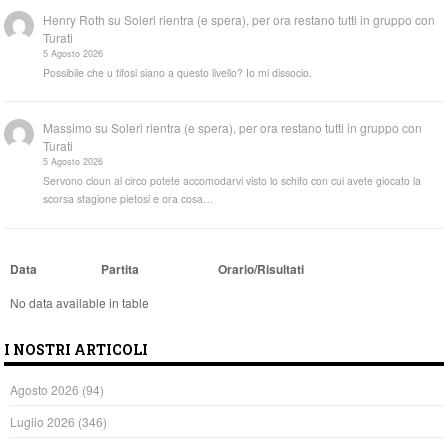
Henry Roth
su
Soleri rientra (e spera), per ora restano tutti in gruppo con
Turati
5 Agosto 2026
Possibile che u tifosi siano a questo livello? Io mi dissocio.
Massimo
su
Soleri rientra (e spera), per ora restano tutti in gruppo con
Turati
5 Agosto 2026
Servono cloun al circo potete accomodarvi visto lo schifo con cui avete giocato la
scorsa stagione pietosi e ora cosa…
Data
Partita
Orario/Risultati
No data available in table
I NOSTRI ARTICOLI
Agosto 2026
(94)
Luglio 2026
(346)