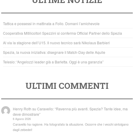
c
tt
at
e
er
s
b
A
Tattica e possessi in mattinata a Follo. Domani l’amichevole
o
p
Cooperativa Mitilicoltori Spezzini si conferma Official Partner dello Spezia
o
p
Al via la stagione dell’U15. Il nuovo tecnico sarà Nikolaus Barbieri
k
Spezia, la nuova iniziativa: disegnare il Match-Day delle Aquile
Telesio: “Angelozzi leader già a Barletta. Oggi è una garanzia”
ULTIMI COMMENTI
Henry Roth
su
Caravello: “Ravenna più avanti. Spezia? Tante idee, ma
deve dimostrare”
6 Agosto 2026
Caravello ha ragione. Ha fotografato la situazione. Occorre che i vecchi sintolgano
dagli zebedei!