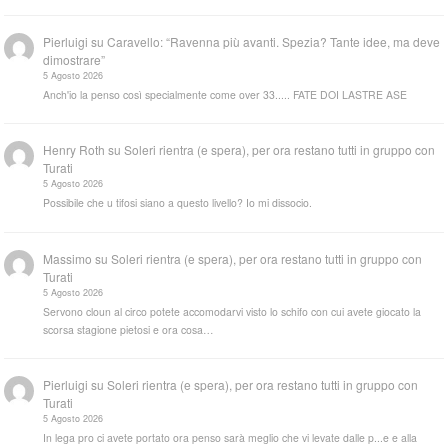
Pierluigi
su
Caravello: “Ravenna più avanti. Spezia? Tante idee, ma deve
dimostrare”
5 Agosto 2026
Anch'io la penso così specialmente come over 33..... FATE DOI LASTRE ASE
Henry Roth
su
Soleri rientra (e spera), per ora restano tutti in gruppo con
Turati
5 Agosto 2026
Possibile che u tifosi siano a questo livello? Io mi dissocio.
Massimo
su
Soleri rientra (e spera), per ora restano tutti in gruppo con
Turati
5 Agosto 2026
Servono cloun al circo potete accomodarvi visto lo schifo con cui avete giocato la
scorsa stagione pietosi e ora cosa…
Pierluigi
su
Soleri rientra (e spera), per ora restano tutti in gruppo con
Turati
5 Agosto 2026
In lega pro ci avete portato ora penso sarà meglio che vi levate dalle p...e e alla