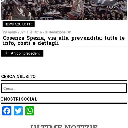
NEWS AQUILOTTE
29 Aprile 2024 alle 18:16 - di
Redazione SP
Cosenza-Spezia, via alla prevendita: tutte le
info, costi e dettagli
Articoli precedenti
Post navigation
CERCA NEL SITO
Cerca
I NOSTRI SOCIAL
F
T
W
a
wi
h
ULTIME NOTIZIE