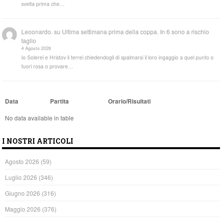
svelta prima che…
Leoonardo.
su
Ultima settimana prima della coppa. In 6 sono a rischio
taglio
4 Agosto 2026
Io Solerei e Hristov li terrei chiedendogli di spalmarsi il loro ingaggio a quel punto o
fuori rosa o provare…
Data
Partita
Orario/Risultati
No data available in table
I NOSTRI ARTICOLI
Agosto 2026
(59)
Luglio 2026
(346)
Giugno 2026
(316)
Maggio 2026
(376)