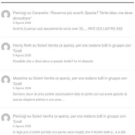
Pierluigi
su
Caravello: “Ravenna più avanti. Spezia? Tante idee, ma deve
dimostrare”
5 Agosto 2026
Anch'io la penso così specialmente come over 33..... FATE DOI LASTRE ASE
Henry Roth
su
Soleri rientra (e spera), per ora restano tutti in gruppo con
Turati
5 Agosto 2026
Possibile che u tifosi siano a questo livello? Io mi dissocio.
Massimo
su
Soleri rientra (e spera), per ora restano tutti in gruppo con
Turati
5 Agosto 2026
Servono cloun al circo potete accomodarvi visto lo schifo con cui avete giocato la
scorsa stagione pietosi e ora cosa…
Pierluigi
su
Soleri rientra (e spera), per ora restano tutti in gruppo con
Turati
5 Agosto 2026
In lega pro ci avete portato ora penso sarà meglio che vi levate dalle p...e e alla