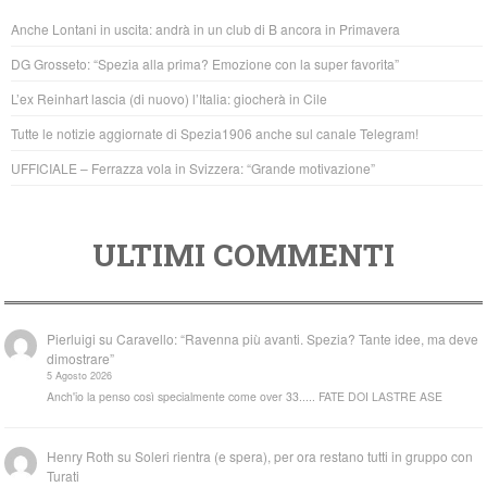
b
A
Anche Lontani in uscita: andrà in un club di B ancora in Primavera
o
p
DG Grosseto: “Spezia alla prima? Emozione con la super favorita”
o
p
L’ex Reinhart lascia (di nuovo) l’Italia: giocherà in Cile
k
Tutte le notizie aggiornate di Spezia1906 anche sul canale Telegram!
UFFICIALE – Ferrazza vola in Svizzera: “Grande motivazione”
ULTIMI COMMENTI
Pierluigi
su
Caravello: “Ravenna più avanti. Spezia? Tante idee, ma deve
dimostrare”
5 Agosto 2026
Anch'io la penso così specialmente come over 33..... FATE DOI LASTRE ASE
Henry Roth
su
Soleri rientra (e spera), per ora restano tutti in gruppo con
Turati