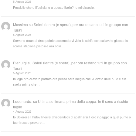
5 Agosto 2026
Possibile che u tifosi siano a questo livello? Io mi dissocio.
Massimo
su
Soleri rientra (e spera), per ora restano tutti in gruppo con
Turati
5 Agosto 2026
Servono cloun al circo potete accomodarvi visto lo schifo con cui avete giocato la
scorsa stagione pietosi e ora cosa…
Pierluigi
su
Soleri rientra (e spera), per ora restano tutti in gruppo con
Turati
5 Agosto 2026
In lega pro ci avete portato ora penso sarà meglio che vi levate dalle p...e e alla
svelta prima che…
Leoonardo.
su
Ultima settimana prima della coppa. In 6 sono a rischio
taglio
4 Agosto 2026
Io Solerei e Hristov li terrei chiedendogli di spalmarsi il loro ingaggio a quel punto o
fuori rosa o provare…