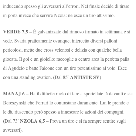
inducendo spesso gli avversari all’errori. Nel finale decide di tirare
in porta invece che servire Nzola: ne esce un tiro altissimo.
VERDE 7,5
– È galvanizzato dal rinnovo firmato in settimana e si
vede. Svaria praticamente ovunque, intercetta diversi palloni
pericolosi, mette due cross velenosi e delizia con qualche bella
giocata. Il gol è un gioiello: raccoglie a centro area la perfetta palla
di Agudelo e batte Falcone con un tiro potentissimo al volo. Esce
ANTISTE SV
con una standing ovation. (Dal 85′
)
MANAJ 6
– Ha il difficile ruolo di fare a sportellate là davanti e sia
Bereszynski che Ferrari lo contrastano duramente. Lui le prende e
le dà, riuscendo però spesso a innescare le azioni dei compagni.
NZOLA 6,5
(Dal 73′
– Prova un tiro e si fa sempre sentire sugli
avversari).