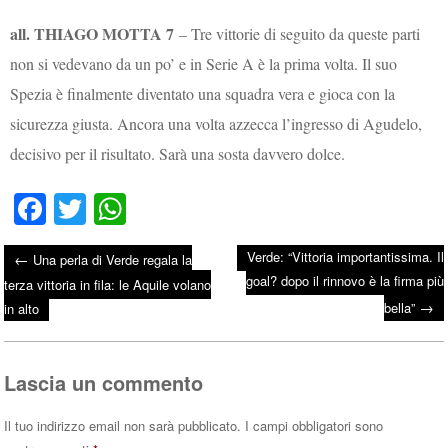
all. THIAGO MOTTA 7
– Tre vittorie di seguito da queste parti
non si vedevano da un po’ e in Serie A è la prima volta. Il suo
Spezia è finalmente diventato una squadra vera e gioca con la
sicurezza giusta. Ancora una volta azzecca l’ingresso di Agudelo,
decisivo per il risultato. Sarà una sosta davvero dolce.
Fa
T
W
ce
wi
ha
Verde: “Vittoria importantissima. Il
←
Una perla di Verde regala la
bo
tte
ts
goal? dopo il rinnovo è la firma più
Post navigation
terza vittoria in fila: le Aquile volano
ok
r
A
→
bella”
in alto
pp
Lascia un commento
Il tuo indirizzo email non sarà pubblicato.
I campi obbligatori sono