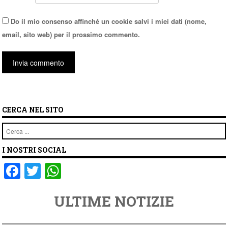
Do il mio consenso affinché un cookie salvi i miei dati (nome,
email, sito web) per il prossimo commento.
CERCA NEL SITO
Cerca
I NOSTRI SOCIAL
F
T
W
a
wi
h
ULTIME NOTIZIE
c
tt
at
e
er
s