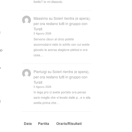
livello? Io mi dissocio.
Massimo
su
Soleri rientra (e spera),
per ora restano tutti in gruppo con
Turati
e
5 Agosto 2026
Servono cloun al circo potete
accomodarvi visto lo schifo con cui avete
mo
giocato la scorsa stagione pietosi e ora
cosa…
o
Pierluigi
su
Soleri rientra (e spera),
per ora restano tutti in gruppo con
Turati
5 Agosto 2026
In lega pro ci avete portato ora penso
sarà meglio che vi levate dalle p...e e alla
e
svelta prima che…
Data
Partita
Orario/Risultati