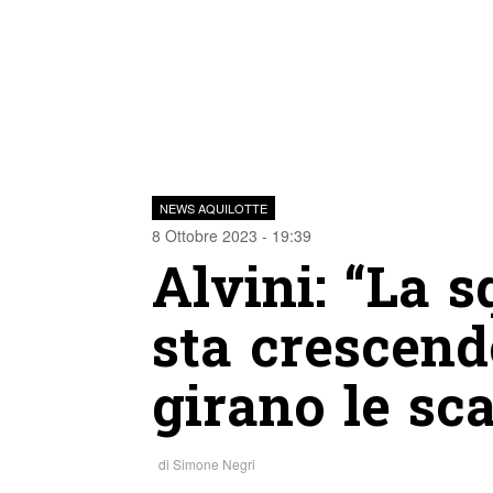
NEWS AQUILOTTE
8 Ottobre 2023 - 19:39
Alvini: “La 
sta crescend
girano le sca
di
Simone Negri