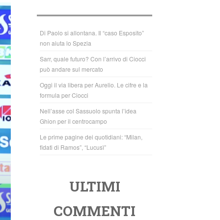
b
A
o
p
o
p
Di Paolo si allontana. Il “caso Esposito”
non aiuta lo Spezia
k
Sarr, quale futuro? Con l’arrivo di Ciocci
può andare sul mercato
Oggi il via libera per Aurelio. Le cifre e la
formula per Ciocci
Nell’asse col Sassuolo spunta l’idea
Ghion per il centrocampo
Le prime pagine dei quotidiani: “Milan,
fidati di Ramos”, “Lucusì”
ULTIMI
COMMENTI