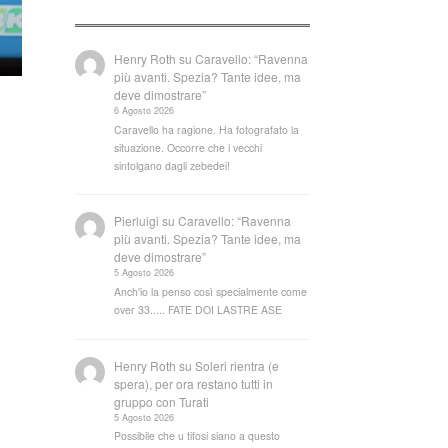
Henry Roth
su
Caravello: “Ravenna
più avanti. Spezia? Tante idee, ma
deve dimostrare”
6 Agosto 2026
Caravello ha ragione. Ha fotografato la
situazione. Occorre che i vecchi
sintolgano dagli zebedei!
Pierluigi
su
Caravello: “Ravenna
più avanti. Spezia? Tante idee, ma
deve dimostrare”
5 Agosto 2026
Anch'io la penso così specialmente come
over 33..... FATE DOI LASTRE ASE
Henry Roth
su
Soleri rientra (e
spera), per ora restano tutti in
gruppo con Turati
5 Agosto 2026
Possibile che u tifosi siano a questo