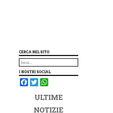
CERCA NEL SITO
Cerca
I NOSTRI SOCIAL
F
T
W
a
wi
h
ULTIME
c
tt
at
e
er
s
NOTIZIE