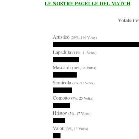
LE NOSTRE PAGELLE DEL MATCH
Votate i v
Artistico
(39%, 146 Votes)
Lapadula
(11%, 41 Votes)
Mascardi
(10%, 38 Votes)
Sernicola
(8%, 31 Votes)
Comotto
(7%, 25 Votes)
Hristov
(5%, 17 Votes)
Valoti
(3%, 13 Votes)