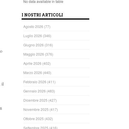
No data available in table
I NOSTRI ARTICOLI
Agosto 2026
(77)
Luglio 2026
(346)
Giugno 2026
(316)
Lo
Maggio 2026
(376)
Aprile 2026
(402)
Marzo 2026
(440)
Febbraio 2026
(411)
 il
Gennaio 2026
(483)
Dicembre 2025
(427)
un
Novembre 2025
(417)
Ottobre 2025
(432)
Settembre 2025
(416)