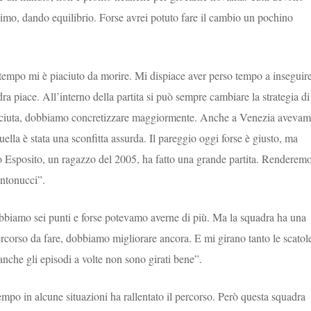
imo, dando equilibrio. Forse avrei potuto fare il cambio un pochino
tempo mi è piaciuto da morire. Mi dispiace aver perso tempo a inseguir
ra piace. All’interno della partita si può sempre cambiare la strategia di
piaciuta, dobbiamo concretizzare maggiormente. Anche a Venezia aveva
uella è stata una sconfitta assurda. Il pareggio oggi forse è giusto, ma
io Esposito, un ragazzo del 2005, ha fatto una grande partita. Renderem
Antonucci”.
 Abbiamo sei punti e forse potevamo averne di più. Ma la squadra ha una
 percorso da fare, dobbiamo migliorare ancora. E mi girano tanto le scatol
anche gli episodi a volte non sono girati bene”.
mpo in alcune situazioni ha rallentato il percorso. Però questa squadra