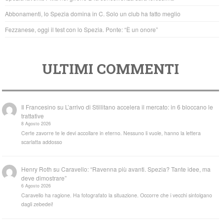
k
Abbonamenti, lo Spezia domina in C. Solo un club ha fatto meglio
Fezzanese, oggi il test con lo Spezia. Ponte: “È un onore”
ULTIMI COMMENTI
Il Francesino
su
L’arrivo di Stillitano accelera il mercato: in 6 bloccano le
trattative
8 Agosto 2026
Certe zavorre te le devi accollare in eterno. Nessuno li vuole, hanno la lettera
scarlatta addosso
Henry Roth
su
Caravello: “Ravenna più avanti. Spezia? Tante idee, ma
deve dimostrare”
6 Agosto 2026
Caravello ha ragione. Ha fotografato la situazione. Occorre che i vecchi sintolgano
dagli zebedei!