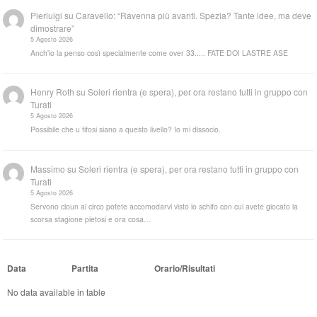
Pierluigi
su
Caravello: “Ravenna più avanti. Spezia? Tante idee, ma deve
dimostrare”
5 Agosto 2026
Anch'io la penso così specialmente come over 33..... FATE DOI LASTRE ASE
Henry Roth
su
Soleri rientra (e spera), per ora restano tutti in gruppo con
Turati
5 Agosto 2026
Possibile che u tifosi siano a questo livello? Io mi dissocio.
Massimo
su
Soleri rientra (e spera), per ora restano tutti in gruppo con
Turati
5 Agosto 2026
Servono cloun al circo potete accomodarvi visto lo schifo con cui avete giocato la
scorsa stagione pietosi e ora cosa…
Data
Partita
Orario/Risultati
No data available in table