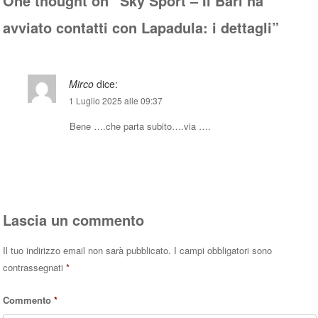
One thought on “
Sky Sport – Il Bari ha
avviato contatti con Lapadula: i dettagli
”
Mirco
dice:
1 Luglio 2025 alle 09:37
Bene ….che parta subito….via ….
Rispondi
Lascia un commento
Il tuo indirizzo email non sarà pubblicato.
I campi obbligatori sono
contrassegnati
*
Commento
*