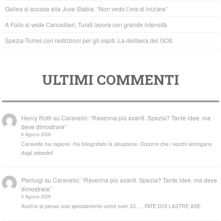
o
p
Gallea si accasa alla Juve Stabia: “Non vedo l’ora di iniziare”
k
A Follo si vede Cancellieri, Turati lavora con grande intensità
Spezia-Torres con restrizioni per gli ospiti. La delibera del GOS
ULTIMI COMMENTI
Henry Roth
su
Caravello: “Ravenna più avanti. Spezia? Tante idee, ma
deve dimostrare”
6 Agosto 2026
Caravello ha ragione. Ha fotografato la situazione. Occorre che i vecchi sintolgano
dagli zebedei!
Pierluigi
su
Caravello: “Ravenna più avanti. Spezia? Tante idee, ma deve
dimostrare”
5 Agosto 2026
Anch'io la penso così specialmente come over 33..... FATE DOI LASTRE ASE