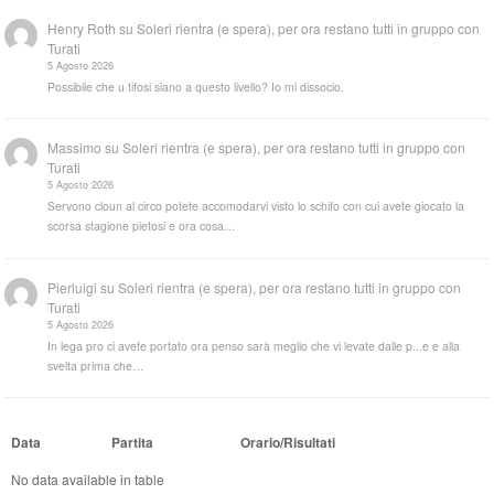
Henry Roth
su
Soleri rientra (e spera), per ora restano tutti in gruppo con
Turati
5 Agosto 2026
Possibile che u tifosi siano a questo livello? Io mi dissocio.
Massimo
su
Soleri rientra (e spera), per ora restano tutti in gruppo con
Turati
5 Agosto 2026
Servono cloun al circo potete accomodarvi visto lo schifo con cui avete giocato la
scorsa stagione pietosi e ora cosa…
Pierluigi
su
Soleri rientra (e spera), per ora restano tutti in gruppo con
Turati
5 Agosto 2026
In lega pro ci avete portato ora penso sarà meglio che vi levate dalle p...e e alla
svelta prima che…
Data
Partita
Orario/Risultati
No data available in table