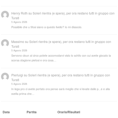
Henry Roth
su
Soleri rientra (e spera), per ora restano tutti in gruppo con
Turati
5 Agosto 2026
Possibile che u tifosi siano a questo livello? Io mi dissocio.
Massimo
su
Soleri rientra (e spera), per ora restano tutti in gruppo con
Turati
5 Agosto 2026
Servono cloun al circo potete accomodarvi visto lo schifo con cui avete giocato la
scorsa stagione pietosi e ora cosa…
Pierluigi
su
Soleri rientra (e spera), per ora restano tutti in gruppo con
Turati
5 Agosto 2026
In lega pro ci avete portato ora penso sarà meglio che vi levate dalle p...e e alla
svelta prima che…
Data
Partita
Orario/Risultati