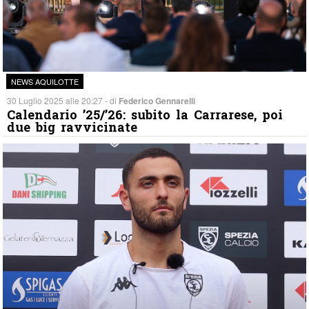
NEWS AQUILOTTE
30 Luglio 2025 alle 20:27 - di
Federico Gennarelli
Calendario ’25/’26: subito la Carrarese, poi
due big ravvicinate