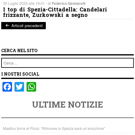
30 Luglio 2025 alle 19:01 - di
Federico Gennarelli
I top di Spezia-Cittadella: Candelari
frizzante, Zurkowski a segno
Articoli precedenti
Post navigation
CERCA NEL SITO
Cerca
I NOSTRI SOCIAL
F
T
W
a
wi
h
ULTIME NOTIZIE
c
tt
at
e
er
s
b
A
Mastinu torna al Picco: “Ritrovare lo Spezia sarà un’emozione”
o
p