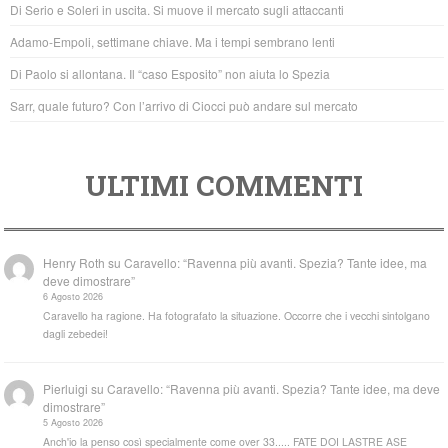
Di Serio e Soleri in uscita. Si muove il mercato sugli attaccanti
o
p
Adamo-Empoli, settimane chiave. Ma i tempi sembrano lenti
k
Di Paolo si allontana. Il “caso Esposito” non aiuta lo Spezia
Sarr, quale futuro? Con l’arrivo di Ciocci può andare sul mercato
ULTIMI COMMENTI
Henry Roth
su
Caravello: “Ravenna più avanti. Spezia? Tante idee, ma
deve dimostrare”
6 Agosto 2026
Caravello ha ragione. Ha fotografato la situazione. Occorre che i vecchi sintolgano
dagli zebedei!
Pierluigi
su
Caravello: “Ravenna più avanti. Spezia? Tante idee, ma deve
dimostrare”
5 Agosto 2026
Anch'io la penso così specialmente come over 33..... FATE DOI LASTRE ASE