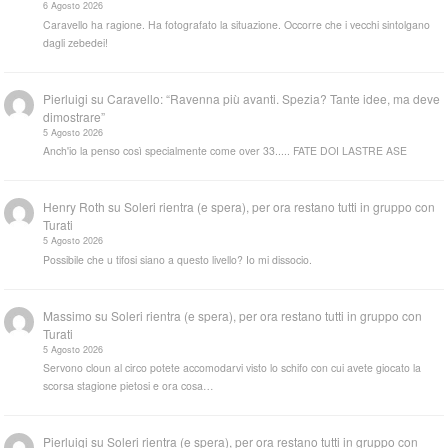
6 Agosto 2026
Caravello ha ragione. Ha fotografato la situazione. Occorre che i vecchi sintolgano
dagli zebedei!
Pierluigi
su
Caravello: “Ravenna più avanti. Spezia? Tante idee, ma deve
dimostrare”
5 Agosto 2026
Anch'io la penso così specialmente come over 33..... FATE DOI LASTRE ASE
Henry Roth
su
Soleri rientra (e spera), per ora restano tutti in gruppo con
Turati
5 Agosto 2026
Possibile che u tifosi siano a questo livello? Io mi dissocio.
Massimo
su
Soleri rientra (e spera), per ora restano tutti in gruppo con
Turati
5 Agosto 2026
Servono cloun al circo potete accomodarvi visto lo schifo con cui avete giocato la
scorsa stagione pietosi e ora cosa…
Pierluigi
su
Soleri rientra (e spera), per ora restano tutti in gruppo con