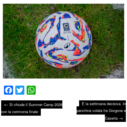
Fa
T
W
ce
wi
ha
È la settimana decisiva. In
←
Si chiude il Summer Camp 2026
bo
tte
ts
panchina volata fra Gorgone e
Post navigation
con la cerimonia finale
ok
r
A
→
Caserta
pp