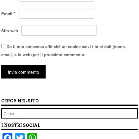
Email
*
Sito web
Do il mio consenso affinché un cookie salvi i miei dati (nome,
email, sito web) per il prossimo commento.
CERCA NEL SITO
Cerca
I NOSTRI SOCIAL
F
T
W