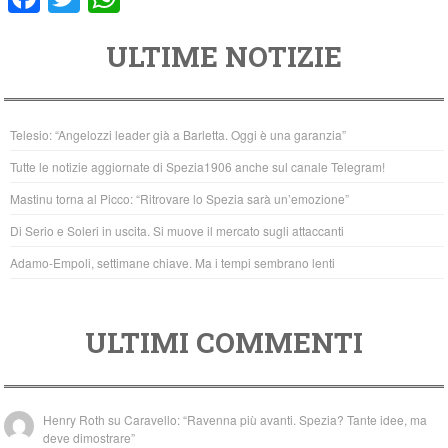
a
wi
h
ULTIME NOTIZIE
c
tt
at
e
er
s
b
A
Telesio: “Angelozzi leader già a Barletta. Oggi è una garanzia”
o
p
Tutte le notizie aggiornate di Spezia1906 anche sul canale Telegram!
o
p
Mastinu torna al Picco: “Ritrovare lo Spezia sarà un’emozione”
k
Di Serio e Soleri in uscita. Si muove il mercato sugli attaccanti
Adamo-Empoli, settimane chiave. Ma i tempi sembrano lenti
ULTIMI COMMENTI
Henry Roth
su
Caravello: “Ravenna più avanti. Spezia? Tante idee, ma
deve dimostrare”