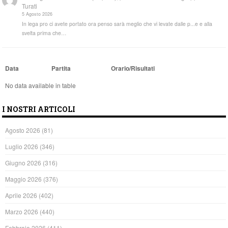
Turati
5 Agosto 2026
In lega pro ci avete portato ora penso sarà meglio che vi levate dalle p...e e alla
svelta prima che…
Data
Partita
Orario/Risultati
No data available in table
I NOSTRI ARTICOLI
Agosto 2026
(81)
Luglio 2026
(346)
Giugno 2026
(316)
Maggio 2026
(376)
Aprile 2026
(402)
Marzo 2026
(440)
Febbraio 2026
(411)