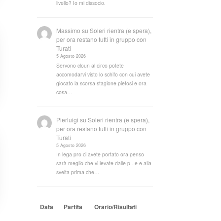
livello? Io mi dissocio.
Massimo
su
Soleri rientra (e spera),
per ora restano tutti in gruppo con
Turati
5 Agosto 2026
Servono cloun al circo potete
accomodarvi visto lo schifo con cui avete
giocato la scorsa stagione pietosi e ora
cosa…
Pierluigi
su
Soleri rientra (e spera),
per ora restano tutti in gruppo con
Turati
5 Agosto 2026
In lega pro ci avete portato ora penso
sarà meglio che vi levate dalle p...e e alla
svelta prima che…
Data
Partita
Orario/Risultati