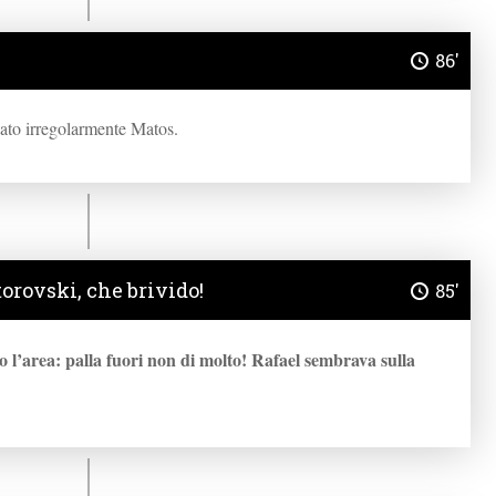
86'
to irregolarmente Matos.
orovski, che brivido!
85'
o l’area: palla fuori non di molto! Rafael sembrava sulla