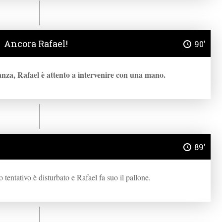
Ancora Rafael!
90'
anza, Rafael è attento a intervenire con una mano.
89'
o tentativo è disturbato e Rafael fa suo il pallone.