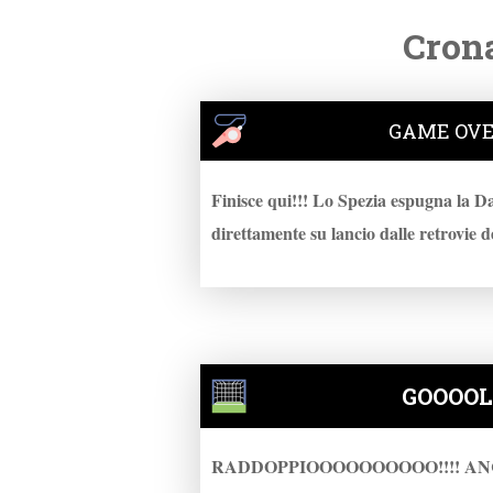
ce
wi
ha
bo
tte
ts
Crona
ok
r
A
pp
GAME OVE
Finisce qui!!! Lo Spezia espugna la D
direttamente su lancio dalle retrovie d
GOOOOL 
RADDOPPIOOOOOOOOOO!!!! ANC