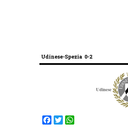
Udinese-Spezia 0-2
Udinese
Fa
T
W