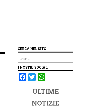
CERCA NEL SITO
Cerca
I NOSTRI SOCIAL
F
T
W
a
wi
h
ULTIME
c
tt
at
e
er
s
NOTIZIE