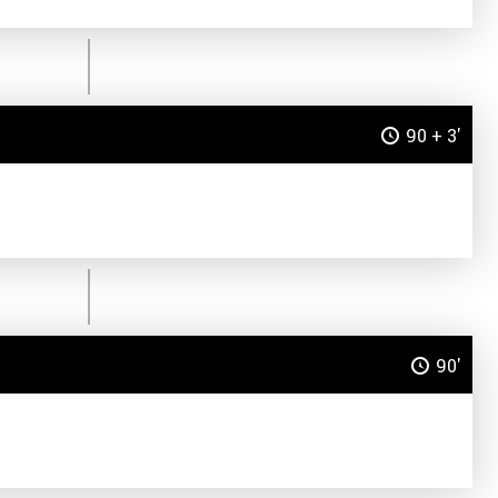
90 + 3'
90'