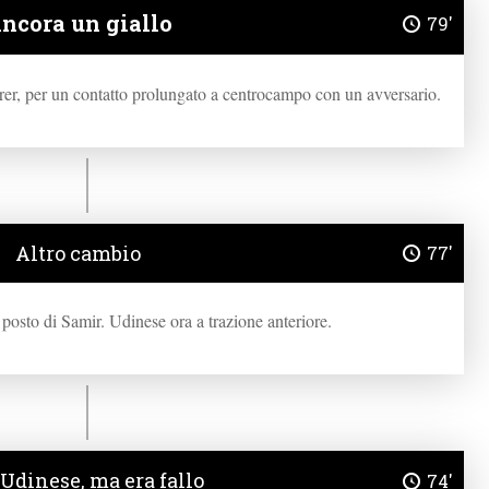
ncora un giallo
79'
rrer, per un contatto prolungato a centrocampo con un avversario.
Altro cambio
77'
posto di Samir. Udinese ora a trazione anteriore.
 Udinese, ma era fallo
74'