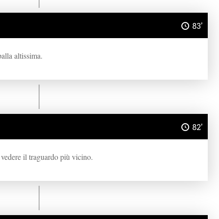
83'
alla altissima.
82'
a vedere il traguardo più vicino.