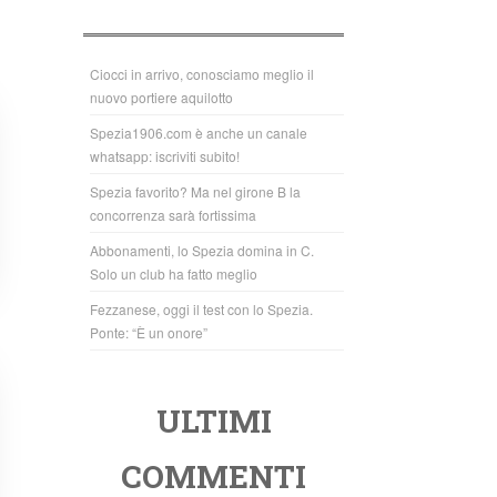
b
A
o
p
o
p
Ciocci in arrivo, conosciamo meglio il
nuovo portiere aquilotto
k
Spezia1906.com è anche un canale
whatsapp: iscriviti subito!
Spezia favorito? Ma nel girone B la
concorrenza sarà fortissima
Abbonamenti, lo Spezia domina in C.
Solo un club ha fatto meglio
Fezzanese, oggi il test con lo Spezia.
Ponte: “È un onore”
ULTIMI
COMMENTI