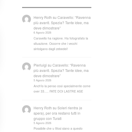
Henry Roth
su
Caravello: “Ravenna
più avanti. Spezia? Tante idee, ma
deve dimostrare”
6 Agosto 2026
Caravello ha ragione. Ha fotografato la
situazione. Occorre che i vecchi
sintolgano dagli zebedei!
Pierluigi
su
Caravello: “Ravenna
più avanti. Spezia? Tante idee, ma
deve dimostrare”
5 Agosto 2026
Anch'io la penso così specialmente come
over 33..... FATE DOI LASTRE ASE
Henry Roth
su
Soleri rientra (e
spera), per ora restano tutti in
gruppo con Turati
5 Agosto 2026
Possibile che u tifosi siano a questo