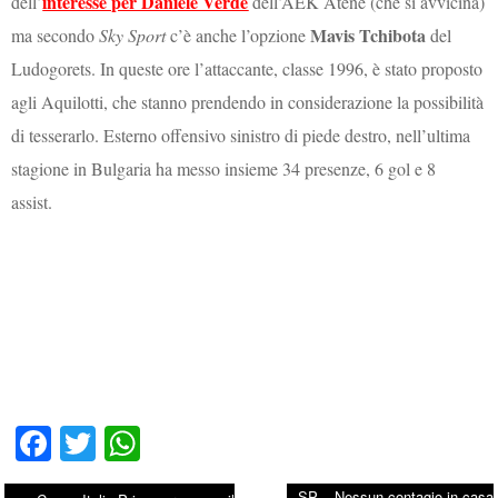
interesse per Daniele Verde
dell’
dell’AEK Atene (che si avvicina)
Mavis Tchibota
ma secondo
Sky Sport
c’è anche l’opzione
del
Ludogorets. In queste ore l’attaccante, classe 1996, è stato proposto
agli Aquilotti, che stanno prendendo in considerazione la possibilità
di tesserarlo. Esterno offensivo sinistro di piede destro, nell’ultima
stagione in Bulgaria ha messo insieme 34 presenze, 6 gol e 8
assist.
Fa
T
W
ce
wi
ha
SP – Nessun contagio in casa