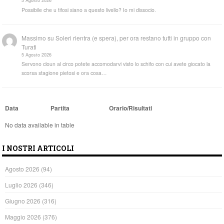
5 Agosto 2026
Possibile che u tifosi siano a questo livello? Io mi dissocio.
Massimo
su
Soleri rientra (e spera), per ora restano tutti in gruppo con
Turati
5 Agosto 2026
Servono cloun al circo potete accomodarvi visto lo schifo con cui avete giocato la
scorsa stagione pietosi e ora cosa…
Data
Partita
Orario/Risultati
No data available in table
I NOSTRI ARTICOLI
Agosto 2026
(94)
Luglio 2026
(346)
Giugno 2026
(316)
Maggio 2026
(376)