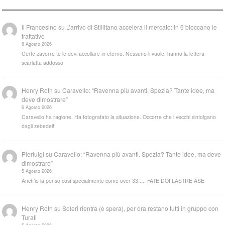
Il Francesino
su
L’arrivo di Stillitano accelera il mercato: in 6 bloccano le
trattative
8 Agosto 2026
Certe zavorre te le devi accollare in eterno. Nessuno li vuole, hanno la lettera
scarlatta addosso
Henry Roth
su
Caravello: “Ravenna più avanti. Spezia? Tante idee, ma
deve dimostrare”
6 Agosto 2026
Caravello ha ragione. Ha fotografato la situazione. Occorre che i vecchi sintolgano
dagli zebedei!
Pierluigi
su
Caravello: “Ravenna più avanti. Spezia? Tante idee, ma deve
dimostrare”
5 Agosto 2026
Anch'io la penso così specialmente come over 33..... FATE DOI LASTRE ASE
Henry Roth
su
Soleri rientra (e spera), per ora restano tutti in gruppo con
Turati