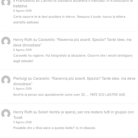
Il Francesino
su
L’arrivo di Stillitano accelera il mercato: in 6 bloccano le
trattative
8 Agosto 2026
Certe zavorre te le devi accollare in eterno. Nessuno li vuole, hanno la lettera
scarlatta addosso
Henry Roth
su
Caravello: “Ravenna più avanti. Spezia? Tante idee, ma
deve dimostrare”
6 Agosto 2026
Caravello ha ragione. Ha fotografato la situazione. Occorre che i vecchi sintolgano
dagli zebedei!
Pierluigi
su
Caravello: “Ravenna più avanti. Spezia? Tante idee, ma deve
dimostrare”
5 Agosto 2026
Anch'io la penso così specialmente come over 33..... FATE DOI LASTRE ASE
Henry Roth
su
Soleri rientra (e spera), per ora restano tutti in gruppo con
Turati
5 Agosto 2026
Possibile che u tifosi siano a questo livello? Io mi dissocio.