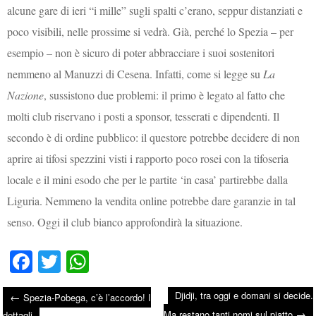
alcune gare di ieri “i mille” sugli spalti c’erano, seppur distanziati e
poco visibili, nelle prossime si vedrà. Già, perché lo Spezia – per
esempio – non è sicuro di poter abbracciare i suoi sostenitori
nemmeno al Manuzzi di Cesena. Infatti, come si legge su
La
Nazione
, sussistono due problemi: il primo è legato al fatto che
molti club riservano i posti a sponsor, tesserati e dipendenti. Il
secondo è di ordine pubblico: il questore potrebbe decidere di non
aprire ai tifosi spezzini visti i rapporto poco rosei con la tifoseria
locale e il mini esodo che per le partite ‘in casa’ partirebbe dalla
Liguria. Nemmeno la vendita online potrebbe dare garanzie in tal
senso. Oggi il club bianco approfondirà la situazione.
Fa
T
W
ce
wi
ha
Djidji, tra oggi e domani si decide.
←
Spezia-Pobega, c’è l’accordo! I
bo
tte
ts
→
Ma restano tanti nomi sul piatto
dettagli