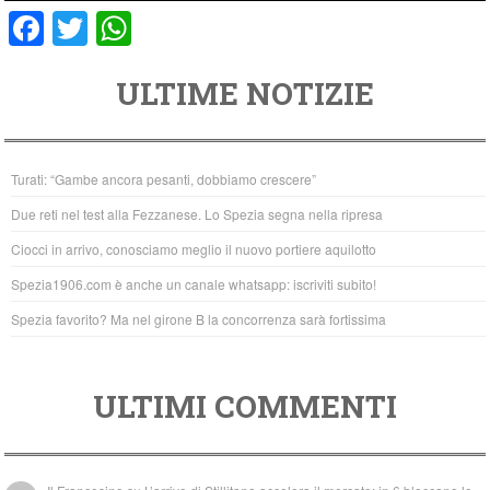
F
T
W
a
wi
h
ULTIME NOTIZIE
c
tt
at
e
er
s
b
A
Turati: “Gambe ancora pesanti, dobbiamo crescere”
o
p
Due reti nel test alla Fezzanese. Lo Spezia segna nella ripresa
o
p
Ciocci in arrivo, conosciamo meglio il nuovo portiere aquilotto
k
Spezia1906.com è anche un canale whatsapp: iscriviti subito!
Spezia favorito? Ma nel girone B la concorrenza sarà fortissima
ULTIMI COMMENTI