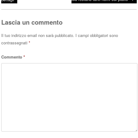
Post navigation
ok
r
A
pp
Lascia un commento
Il tuo indirizzo email non sarà pubblicato.
I campi obbligatori sono
contrassegnati
*
Commento
*