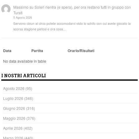
Massimo
su
Soleri rientra (e spera), per ora restano tutti in gruppo con
Turati
5 Agosto 2026
Servono cloun al circo potete accomodarvi visto lo schifo con cui avete giocato la
scorsa stagione pietosi e ora cosa…
Data
Partita
Orario/Risultati
No data available in table
I NOSTRI ARTICOLI
Agosto 2026
(95)
Luglio 2026
(346)
Giugno 2026
(316)
Maggio 2026
(376)
Aprile 2026
(402)
Marzo 2026
(440)