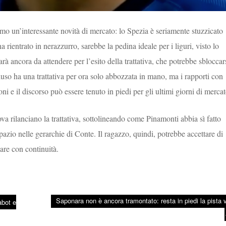
amo un’interessante novità di mercato: lo Spezia è seriamente stuzzicato
a rientrato in nerazzurro, sarebbe la pedina ideale per i liguri, visto lo
sarà ancora da attendere per l’esito della trattativa, che potrebbe sbloccar
so ha una trattativa per ora solo abbozzata in mano, ma i rapporti con
 e il discorso può essere tenuto in piedi per gli ultimi giorni di mercat
a rilanciano la trattativa, sottolineando come Pinamonti abbia sì fatto
pazio nelle gerarchie di Conte. Il ragazzo, quindi, potrebbe accettare di
are con continuità.
Saponara non è ancora tramontato: resta in piedi la pista v
abot e