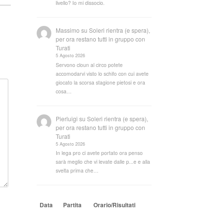
livello? Io mi dissocio.
Massimo
su
Soleri rientra (e spera),
per ora restano tutti in gruppo con
Turati
5 Agosto 2026
Servono cloun al circo potete
accomodarvi visto lo schifo con cui avete
giocato la scorsa stagione pietosi e ora
cosa…
Pierluigi
su
Soleri rientra (e spera),
per ora restano tutti in gruppo con
Turati
5 Agosto 2026
In lega pro ci avete portato ora penso
sarà meglio che vi levate dalle p...e e alla
svelta prima che…
Data
Partita
Orario/Risultati