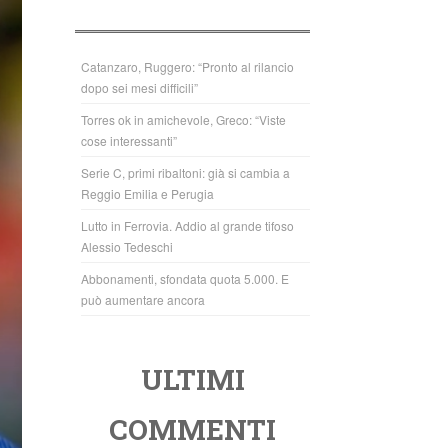
b
A
o
p
o
p
Catanzaro, Ruggero: “Pronto al rilancio
dopo sei mesi difficili”
k
Torres ok in amichevole, Greco: “Viste
cose interessanti”
Serie C, primi ribaltoni: già si cambia a
Reggio Emilia e Perugia
Lutto in Ferrovia. Addio al grande tifoso
Alessio Tedeschi
Abbonamenti, sfondata quota 5.000. E
può aumentare ancora
ULTIMI
COMMENTI