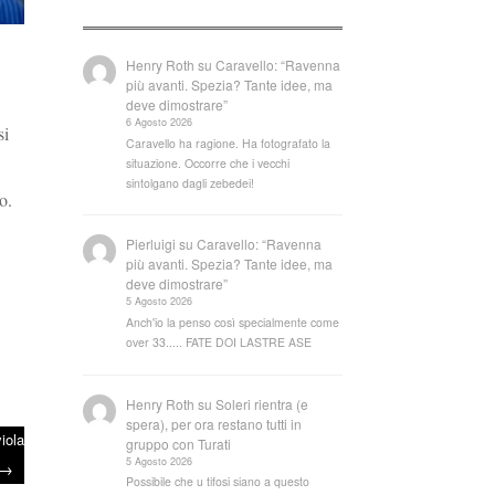
Henry Roth
su
Caravello: “Ravenna
più avanti. Spezia? Tante idee, ma
deve dimostrare”
6 Agosto 2026
si
Caravello ha ragione. Ha fotografato la
situazione. Occorre che i vecchi
sintolgano dagli zebedei!
o.
Pierluigi
su
Caravello: “Ravenna
più avanti. Spezia? Tante idee, ma
deve dimostrare”
5 Agosto 2026
Anch'io la penso così specialmente come
over 33..... FATE DOI LASTRE ASE
Henry Roth
su
Soleri rientra (e
spera), per ora restano tutti in
iola
gruppo con Turati
5 Agosto 2026
→
Possibile che u tifosi siano a questo