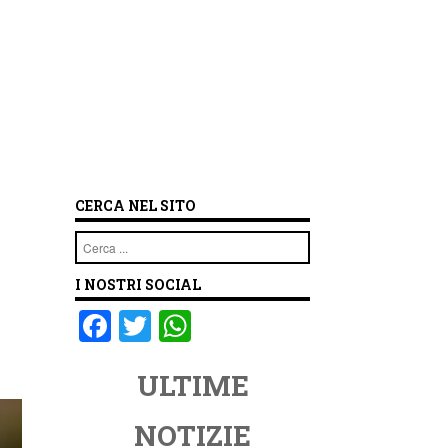
CERCA NEL SITO
Cerca
I NOSTRI SOCIAL
F
T
W
a
wi
h
ULTIME
c
tt
at
e
er
s
NOTIZIE