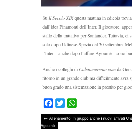
Su
Il Secolo XIX
questa mattina in edicola trovi
dall’idea Pinamonti dell’Inter. Il giocatore, appen
stallo della trattativa per Santander. Tuttavia, ci 
solo dopo Udinese-Spezia del 30 settembre. Melu
l’Inter – anche dopo l’affare Agoumé – sono buoni
Anche i colleghi di
Calciomercato.com
da Genov
ritorno in un grande club ma difficilmente avrà s
buon grado una sistemazione in prestito per gioc
Fa
T
W
ce
wi
ha
←
Allenamento: in gruppo anche i nuovi arrivati Ch
bo
tte
ts
Post navigation
Agoumè
ok
r
A