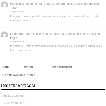
Pierluigi
su
Soleri rientra (e spera), per ora restano tutti in gruppo con
Turati
5 Agosto 2026
In lega pro ci avete portato ora penso sarà meglio che vi levate dalle p...e e alla
svelta prima che…
Leoonardo.
su
Ultima settimana prima della coppa. In 6 sono a rischio
taglio
4 Agosto 2026
Io Solerei e Hristov li terrei chiedendogli di spalmarsi il loro ingaggio a quel punto o
fuori rosa o provare…
Data
Partita
Orario/Risultati
No data available in table
I NOSTRI ARTICOLI
Agosto 2026
(60)
Luglio 2026
(346)