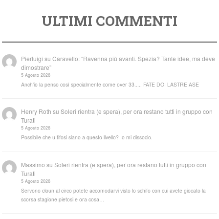
ULTIMI COMMENTI
Pierluigi
su
Caravello: “Ravenna più avanti. Spezia? Tante idee, ma deve
dimostrare”
5 Agosto 2026
Anch'io la penso così specialmente come over 33..... FATE DOI LASTRE ASE
Henry Roth
su
Soleri rientra (e spera), per ora restano tutti in gruppo con
Turati
5 Agosto 2026
Possibile che u tifosi siano a questo livello? Io mi dissocio.
Massimo
su
Soleri rientra (e spera), per ora restano tutti in gruppo con
Turati
5 Agosto 2026
Servono cloun al circo potete accomodarvi visto lo schifo con cui avete giocato la
scorsa stagione pietosi e ora cosa…