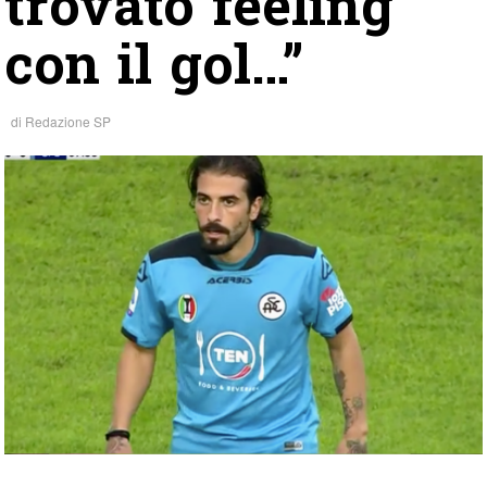
trovato feeling
con il gol…”
di
Redazione SP