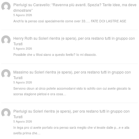
Pierluigi
su
Caravello: “Ravenna più avanti. Spezia? Tante idee, ma deve
dimostrare”
5 Agosto 2026
Anch'io la penso così specialmente come over 33..... FATE DOI LASTRE ASE
Henry Roth
su
Soleri rientra (e spera), per ora restano tutti in gruppo con
Turati
5 Agosto 2026
Possibile che u tifosi siano a questo livello? Io mi dissocio.
Massimo
su
Soleri rientra (e spera), per ora restano tutti in gruppo con
Turati
5 Agosto 2026
Servono cloun al circo potete accomodarvi visto lo schifo con cui avete giocato la
scorsa stagione pietosi e ora cosa…
Pierluigi
su
Soleri rientra (e spera), per ora restano tutti in gruppo con
Turati
5 Agosto 2026
In lega pro ci avete portato ora penso sarà meglio che vi levate dalle p...e e alla
svelta prima che…