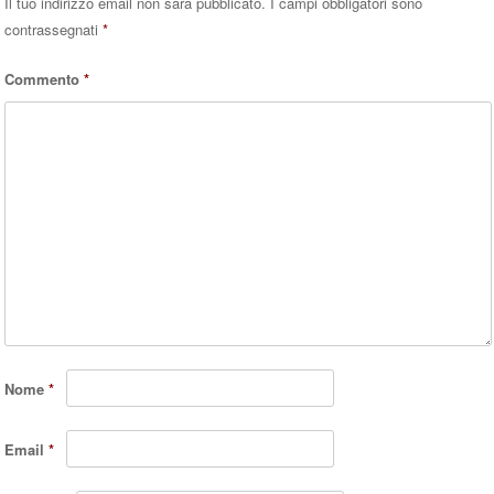
Il tuo indirizzo email non sarà pubblicato.
I campi obbligatori sono
contrassegnati
*
Commento
*
Nome
*
Email
*