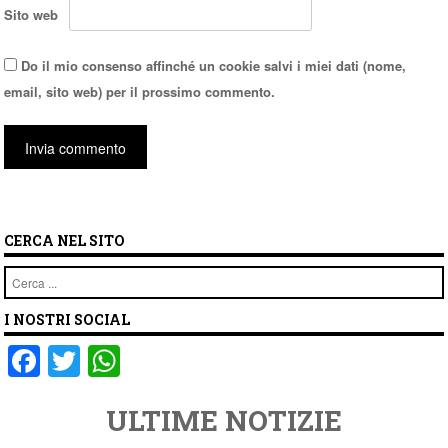
Sito web
Do il mio consenso affinché un cookie salvi i miei dati (nome,
email, sito web) per il prossimo commento.
CERCA NEL SITO
Cerca
I NOSTRI SOCIAL
F
T
W
a
wi
h
ULTIME NOTIZIE
c
tt
at