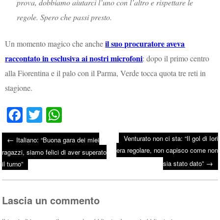
prova, dobbiamo aiutarci l’uno con l’altro e rispettare le
regole. Spero che passi presto.
il suo procuratore aveva
Un momento magico che anche
raccontato in esclusiva ai nostri microfoni
: dopo il primo centro
alla Fiorentina e il palo con il Parma, Verde tocca quota tre reti in
stagione.
Fa
T
W
ce
wi
ha
Venturato non ci sta: “Il gol di Iori
←
Italiano: “Buona gara dei miei
bo
tte
ts
era regolare, non capisco come non
Post navigation
ragazzi, siamo felici di aver superato
ok
r
A
→
sia stato dato”
il turno”
pp
Lascia un commento