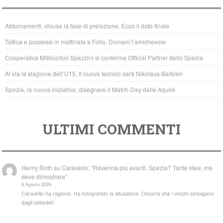
e
er
s
b
A
Abbonamenti, chiusa la fase di prelazione. Ecco il dato finale
o
p
Tattica e possessi in mattinata a Follo. Domani l’amichevole
o
p
Cooperativa Mitilicoltori Spezzini si conferma Official Partner dello Spezia
k
Al via la stagione dell’U15. Il nuovo tecnico sarà Nikolaus Barbieri
Spezia, la nuova iniziativa: disegnare il Match-Day delle Aquile
ULTIMI COMMENTI
Henry Roth
su
Caravello: “Ravenna più avanti. Spezia? Tante idee, ma
deve dimostrare”
6 Agosto 2026
Caravello ha ragione. Ha fotografato la situazione. Occorre che i vecchi sintolgano
dagli zebedei!