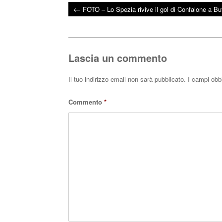
←
FOTO – Lo Spezia rivive il gol di Confalone a Bu
bo
tte
ts
Post navigation
ok
r
A
pp
Lascia un commento
Il tuo indirizzo email non sarà pubblicato.
I campi obb
Commento
*