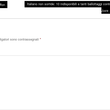
Italiano non sorride: 10 indisponibili e tanti ballottaggi cont
ffon
Juve
ligatori sono contrassegnati
*