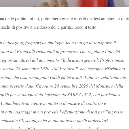
delle partite, infatti, potrebbero essere inseriti dei test antigienici rapi
 rischi di positività a ridosso delle partite. Ecco il testo:
 indicazioni, frequenza e tipologia dei test ai quali sottoporre il
oni dei Protocolli richiamati in premessa, che regolano l’attività
 aggiornati altresì dal documento “Indicazioni generali Professionisti
o scorso 28 settembre 2020. Tali Protocolli, con specifico riferimento
cuzione dei test, rimangono validi ed invariati. Tuttavia, relativamente
quanto previsto dalla Circolare 29 settembre 2020 del Ministero della
i rapidi per la diagnosi da infezione da SARS-CoV-2, con particolare
M attualmente in
vigore
in materia di misure di contrasto e
tutti i passaggi in cui prevede l’effettuazione di test per l’ingresso
 consente i Test antigenici in alternativa a quelli molecolari.
oni molecolari PCR, possono essere utilizzati anche i Test antigenici