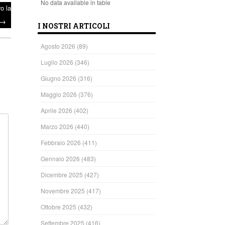
No data available in table
ro la
→
I NOSTRI ARTICOLI
Agosto 2026
(89)
Luglio 2026
(346)
Giugno 2026
(316)
Maggio 2026
(376)
Aprile 2026
(402)
Marzo 2026
(440)
Febbraio 2026
(411)
Gennaio 2026
(483)
Dicembre 2025
(427)
Novembre 2025
(417)
Ottobre 2025
(432)
Settembre 2025
(416)