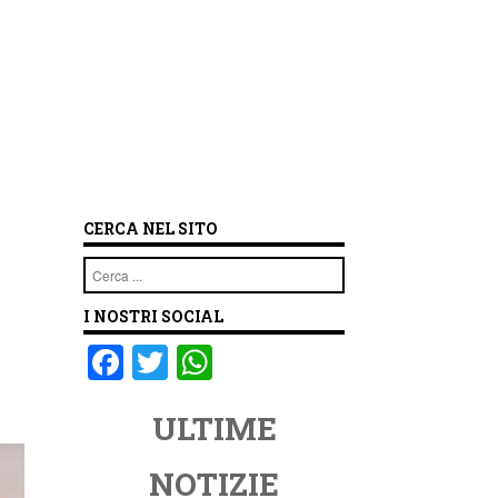
CERCA NEL SITO
Cerca
I NOSTRI SOCIAL
F
T
W
a
wi
h
ULTIME
c
tt
at
e
er
s
NOTIZIE