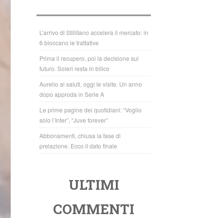
b
A
o
p
o
p
L’arrivo di Stillitano accelera il mercato: in
6 bloccano le trattative
k
Prima il recupero, poi la decisione sul
futuro. Soleri resta in bilico
Aurelio ai saluti, oggi le visite. Un anno
dopo approda in Serie A
Le prime pagine dei quotidiani: “Voglio
solo l’Inter”, “Juve forever”
Abbonamenti, chiusa la fase di
prelazione. Ecco il dato finale
ULTIMI
COMMENTI