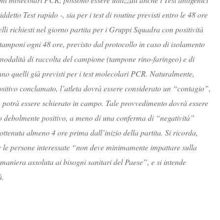
etto Test rapido -, sia per i test di routine previsti entro le 48 ore
elli richiesti nel giorno partita per i Gruppi Squadra con positività
amponi ogni 48 ore, previsto dal protocollo in caso di isolamento
e modalità di raccolta del campione (tampone rino-faringeo) e di
stano quelli già previsti per i test molecolari PCR. Naturalmente,
positivo conclamato, l’atleta dovrà essere considerato un “contagio”,
 potrà essere schierato in campo. Tale provvedimento dovrà essere
co debolmente positivo, a meno di una conferma di “negatività”
ttenuta almeno 4 ore prima dall’inizio della partita. Si ricorda,
er le persone interessate “non deve minimamente impattare sulla
 maniera assoluta ai bisogni sanitari del Paese”, e si intende
à.