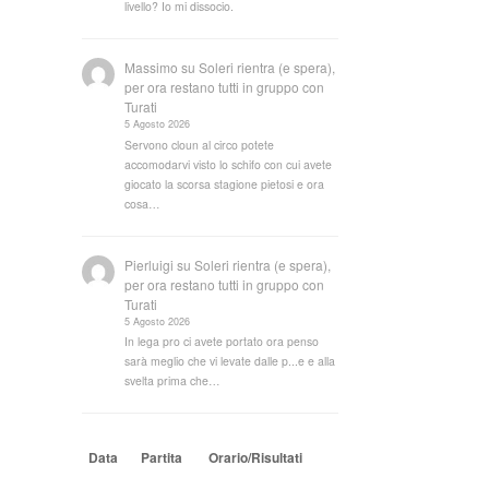
livello? Io mi dissocio.
Massimo
su
Soleri rientra (e spera),
per ora restano tutti in gruppo con
Turati
5 Agosto 2026
Servono cloun al circo potete
accomodarvi visto lo schifo con cui avete
giocato la scorsa stagione pietosi e ora
cosa…
Pierluigi
su
Soleri rientra (e spera),
per ora restano tutti in gruppo con
Turati
5 Agosto 2026
In lega pro ci avete portato ora penso
sarà meglio che vi levate dalle p...e e alla
svelta prima che…
Data
Partita
Orario/Risultati