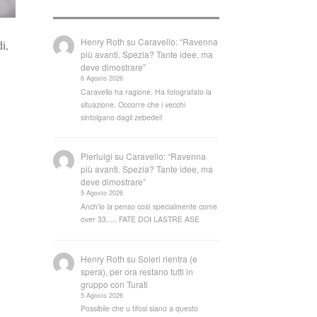
Henry Roth
su
Caravello: “Ravenna
di,
più avanti. Spezia? Tante idee, ma
deve dimostrare”
6 Agosto 2026
Caravello ha ragione. Ha fotografato la
situazione. Occorre che i vecchi
sintolgano dagli zebedei!
Pierluigi
su
Caravello: “Ravenna
più avanti. Spezia? Tante idee, ma
deve dimostrare”
5 Agosto 2026
Anch'io la penso così specialmente come
over 33..... FATE DOI LASTRE ASE
Henry Roth
su
Soleri rientra (e
spera), per ora restano tutti in
gruppo con Turati
5 Agosto 2026
Possibile che u tifosi siano a questo