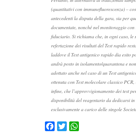
(quantitativi con immunofluorescenza) – cosidd
antecedenti la disputa della gara, sia per qu
documentate, nonché nel monitoraggio con t
fiduciario. Si richiama che, in ogni caso, l
refertazione dei risultati del Test rapido re
laddove il Test antigenico rapido dia esito 
andrà posto in isolamento/quarantena e non
adottato anche nel caso di un Test antigeni
ottenuta con Test molecolare classico PCR, o
infine, che l’approvvigionamento dei test p
disponibilità del reagentario da dedicarsi in
esclusivamente a carico delle singole Societ
Fa
T
W
ce
wi
ha