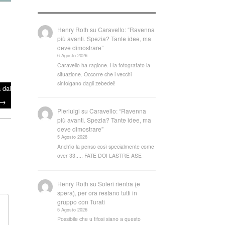
Henry Roth
su
Caravello: “Ravenna
più avanti. Spezia? Tante idee, ma
deve dimostrare”
6 Agosto 2026
Caravello ha ragione. Ha fotografato la
situazione. Occorre che i vecchi
sintolgano dagli zebedei!
 dal
→
Pierluigi
su
Caravello: “Ravenna
più avanti. Spezia? Tante idee, ma
deve dimostrare”
5 Agosto 2026
Anch'io la penso così specialmente come
over 33..... FATE DOI LASTRE ASE
Henry Roth
su
Soleri rientra (e
spera), per ora restano tutti in
gruppo con Turati
5 Agosto 2026
Possibile che u tifosi siano a questo