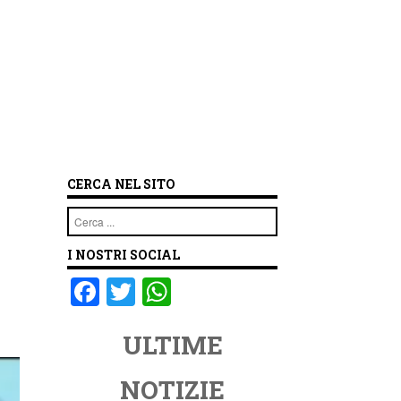
CERCA NEL SITO
Cerca
I NOSTRI SOCIAL
F
T
W
a
wi
h
ULTIME
c
tt
at
e
er
s
NOTIZIE