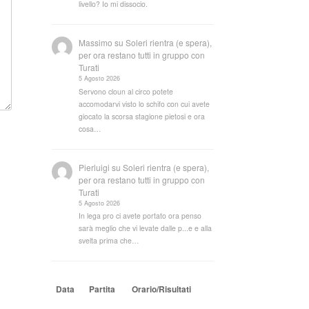
livello? Io mi dissocio.
Massimo
su
Soleri rientra (e spera),
per ora restano tutti in gruppo con
Turati
5 Agosto 2026
Servono cloun al circo potete
accomodarvi visto lo schifo con cui avete
giocato la scorsa stagione pietosi e ora
cosa…
Pierluigi
su
Soleri rientra (e spera),
per ora restano tutti in gruppo con
Turati
5 Agosto 2026
In lega pro ci avete portato ora penso
sarà meglio che vi levate dalle p...e e alla
svelta prima che…
Data
Partita
Orario/Risultati