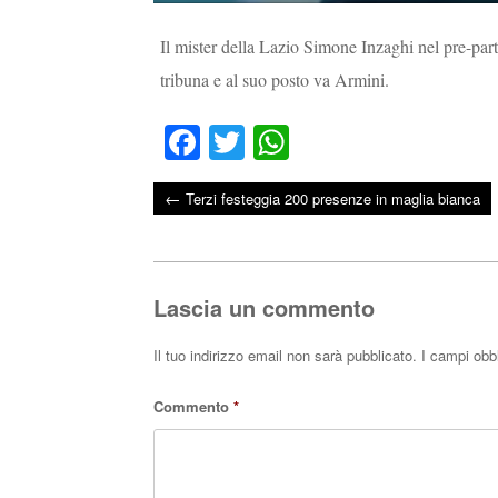
Il mister della Lazio Simone Inzaghi nel pre-part
tribuna e al suo posto va Armini.
Fa
T
W
ce
wi
ha
←
Terzi festeggia 200 presenze in maglia bianca
bo
tte
ts
Post navigation
ok
r
A
pp
Lascia un commento
Il tuo indirizzo email non sarà pubblicato.
I campi obb
Commento
*