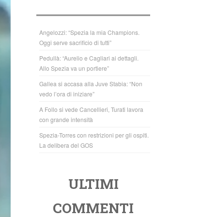
b
A
o
p
o
p
Angelozzi: “Spezia la mia Champions.
Oggi serve sacrificio di tutti”
k
Pedullà: “Aurelio e Cagliari ai dettagli.
Allo Spezia va un portiere”
Gallea si accasa alla Juve Stabia: “Non
vedo l’ora di iniziare”
A Follo si vede Cancellieri, Turati lavora
con grande intensità
Spezia-Torres con restrizioni per gli ospiti.
La delibera del GOS
ULTIMI
COMMENTI