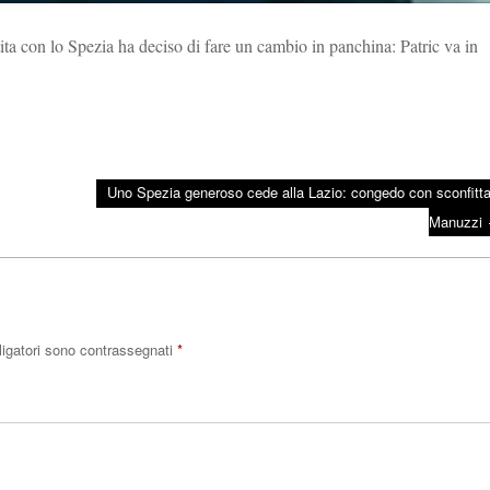
ita con lo Spezia ha deciso di fare un cambio in panchina: Patric va in
Uno Spezia generoso cede alla Lazio: congedo con sconfitta
Manuzzi
ligatori sono contrassegnati
*