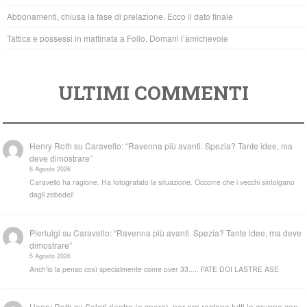
k
Abbonamenti, chiusa la fase di prelazione. Ecco il dato finale
Tattica e possessi in mattinata a Follo. Domani l’amichevole
ULTIMI COMMENTI
Henry Roth
su
Caravello: “Ravenna più avanti. Spezia? Tante idee, ma
deve dimostrare”
6 Agosto 2026
Caravello ha ragione. Ha fotografato la situazione. Occorre che i vecchi sintolgano
dagli zebedei!
Pierluigi
su
Caravello: “Ravenna più avanti. Spezia? Tante idee, ma deve
dimostrare”
5 Agosto 2026
Anch'io la penso così specialmente come over 33..... FATE DOI LASTRE ASE
Henry Roth
su
Soleri rientra (e spera), per ora restano tutti in gruppo con