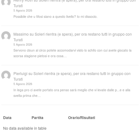
Turati
5 Agosto 2026
Possibile che u tifosi siano a questo livello? Io mi dissocio.
Massimo
su
Soleri rientra (e spera), per ora restano tutti in gruppo con
Turati
5 Agosto 2026
Servono cloun al circo potete accomodarvi visto lo schifo con cui avete giocato la
scorsa stagione pietosi e ora cosa…
Pierluigi
su
Soleri rientra (e spera), per ora restano tutti in gruppo con
Turati
5 Agosto 2026
In lega pro ci avete portato ora penso sarà meglio che vi levate dalle p...e e alla
svelta prima che…
Data
Partita
Orario/Risultati
No data available in table