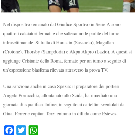
Nel dispositivo emanato dal Giudice Sportivo in Serie A sono
quattro i calciatori fermati e che salteranno le partite del turno
infrasettimanale. Si tratta di Haraslin (Sassuolo), Magallan
(Crotone), Thorsby (Sampdoria) e Akpa Akpro (Lazio). A questi si
aggiunge Cristante della Roma, fermato per un turno a seguito di
un’espressione blasfema rilevata attraverso la prova TV.
Una sanzione anche in casa Spezia: il preparatore dei portieri
Angelo Porracchio, allontanato allo Scida, ha rimediato una
giornata di squalifica. Infine, in seguito ai cartellini sventolati da
Giua, Ferrer e capitan Terzi entrano in diffida come Estevez.
Fa
T
W