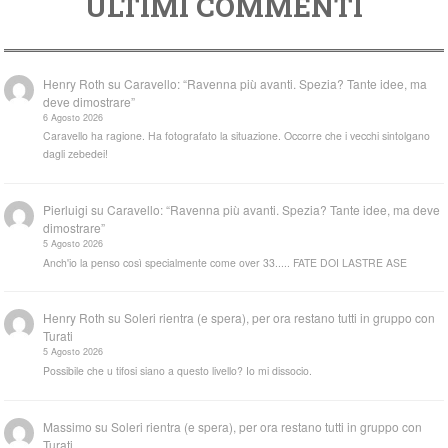
ULTIMI COMMENTI
Henry Roth
su
Caravello: “Ravenna più avanti. Spezia? Tante idee, ma
deve dimostrare”
6 Agosto 2026
Caravello ha ragione. Ha fotografato la situazione. Occorre che i vecchi sintolgano
dagli zebedei!
Pierluigi
su
Caravello: “Ravenna più avanti. Spezia? Tante idee, ma deve
dimostrare”
5 Agosto 2026
Anch'io la penso così specialmente come over 33..... FATE DOI LASTRE ASE
Henry Roth
su
Soleri rientra (e spera), per ora restano tutti in gruppo con
Turati
5 Agosto 2026
Possibile che u tifosi siano a questo livello? Io mi dissocio.
Massimo
su
Soleri rientra (e spera), per ora restano tutti in gruppo con
Turati