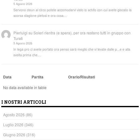
5 Agosto 2026
Servono cloun al circo potete accomodarvi visto lo schifo con cui avete giocato la
scorsa stagione pietosi e ora cosa…
Pierluigi
su
Soleri rientra (e spera), per ora restano tutti in gruppo con
Turati
5 Agosto 2026
In lega pro ci avete portato ora penso sarà meglio che vi levate dalle p...e e alla
svelta prima che…
Data
Partita
Orario/Risultati
No data available in table
I NOSTRI ARTICOLI
Agosto 2026
(86)
Luglio 2026
(346)
Giugno 2026
(316)