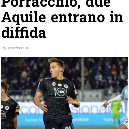
Porracchio, due
Aquile entrano in
diffida
di
Redazione SP