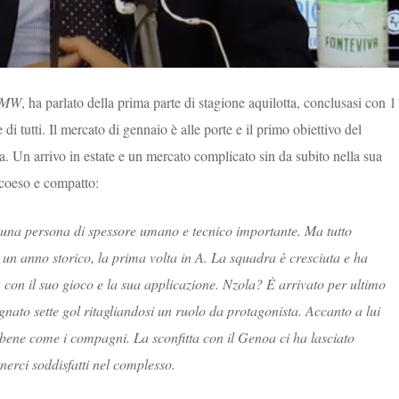
TMW
, ha parlato della prima parte di stagione aquilotta, conclusasi con 1
di tutti. Il mercato di gennaio è alle porte e il primo obiettivo del
ia. Un arrivo in estate e un mercato complicato sin da subito nella sua
 coeso e compatto:
e, una persona di spessore umano e tecnico importante. Ma tutto
o un anno storico, la prima volta in A. La squadra è cresciuta e ha
a con il suo gioco e la sua applicazione. Nzola? È arrivato per ultimo
gnato sette gol ritagliandosi un ruolo da protagonista. Accanto a lui
o bene come i compagni. La sconfitta con il Genoa ci ha lasciato
erci soddisfatti nel complesso.