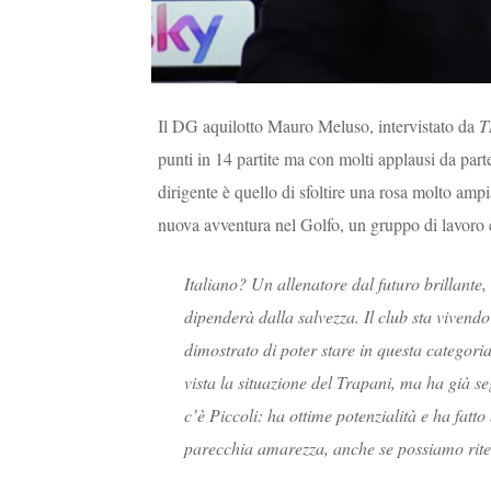
Il DG aquilotto Mauro Meluso, intervistato da
punti in 14 partite ma con molti applausi da parte 
dirigente è quello di sfoltire una rosa molto amp
nuova avventura nel Golfo, un gruppo di lavoro
Italiano? Un allenatore dal futuro brillant
dipenderà dalla salvezza. Il club sta vivend
dimostrato di poter stare in questa categori
vista la situazione del Trapani, ma ha già se
c’è Piccoli: ha ottime potenzialità e ha fatt
parecchia amarezza, anche se possiamo riten