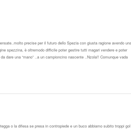
nsate..molto precise per il futuro dello Spezia con giusta ragione avendo un
e spezzina, è oltremodo difficile poter gestire tutti magari vendere e poter
 da dare una “mano” ..a un campioncino nascente ..Nzola!! Comunque vada
Rispo
tegga o la difesa se presa in contropiede e un buco abbiamo subito troppi gol