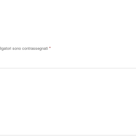
Rispo
ligatori sono contrassegnati
*