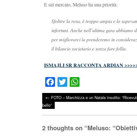
E sul mercato, Meluso ha una priorità:
Sfoltire la rosa, è troppo ampia e lo sapevamo
infortuni. Anche nell’ultima gara abbiamo d
per migliorarci la prenderemo in consideraz
il bilancio societario e senza fare follie.
ISMAJLI SR RACCONTA ARDIAN >>>>
Fa
T
W
ce
wi
ha
←
FOTO – Marchizza e un Natale insolito: “Ricevuto
bo
tte
ts
Post navigation
bello”
ok
r
A
pp
2 thoughts on “
Meluso: “Obiettiv