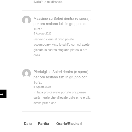
livello? Io mi dissocio.
Massimo
su
Soleri rientra (e spera),
per ora restano tutti in gruppo con
Turati
5 Agosto 2026
Servono cloun al circo potete
accomodarvi visto lo schifo con cui avete
giocato la scorsa stagione pietosi e ora
cosa…
Pierluigi
su
Soleri rientra (e spera),
per ora restano tutti in gruppo con
Turati
5 Agosto 2026
In lega pro ci avete portato ora penso
→
sarà meglio che vi levate dalle p...e e alla
svelta prima che…
Data
Partita
Orario/Risultati