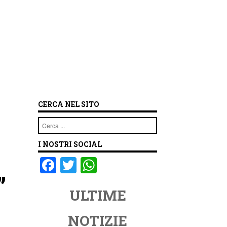
CERCA NEL SITO
Cerca
I NOSTRI SOCIAL
F
T
W
”
a
wi
h
ULTIME
c
tt
at
e
er
s
NOTIZIE