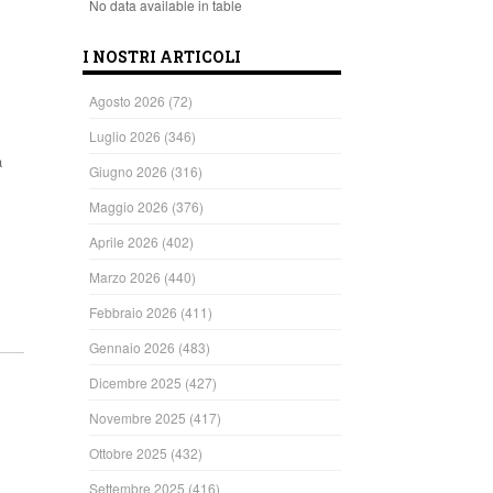
No data available in table
I NOSTRI ARTICOLI
Agosto 2026
(72)
Luglio 2026
(346)
a
Giugno 2026
(316)
Maggio 2026
(376)
Aprile 2026
(402)
Marzo 2026
(440)
ndi
Febbraio 2026
(411)
Gennaio 2026
(483)
Dicembre 2025
(427)
Novembre 2025
(417)
Ottobre 2025
(432)
Settembre 2025
(416)