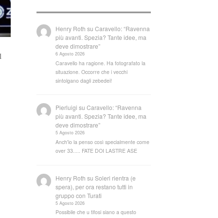
Henry Roth
su
Caravello: “Ravenna
più avanti. Spezia? Tante idee, ma
deve dimostrare”
6 Agosto 2026
1
Caravello ha ragione. Ha fotografato la
situazione. Occorre che i vecchi
sintolgano dagli zebedei!
Pierluigi
su
Caravello: “Ravenna
più avanti. Spezia? Tante idee, ma
deve dimostrare”
5 Agosto 2026
Anch'io la penso così specialmente come
over 33..... FATE DOI LASTRE ASE
Henry Roth
su
Soleri rientra (e
spera), per ora restano tutti in
gruppo con Turati
5 Agosto 2026
Possibile che u tifosi siano a questo