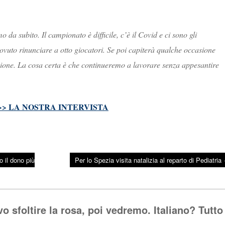
 da subito. Il campionato è difficile, c’è il Covid e ci sono gli
ovuto rinunciare a otto giocatori. Se poi capiterà qualche occasione
ione. La cosa certa è che continueremo a lavorare senza appesantire
>> LA NOSTRA INTERVISTA
 il dono più
Per lo Spezia visita natalizia al reparto di Pediatria
o sfoltire la rosa, poi vedremo. Italiano? Tutto