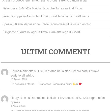
Al via il progetto femminile: “Siamo pronti, saremo carichi al via”
o
p
Fisionomia, 3-4-1-2 e fiducia. Ecco che Torres sarà al Picco
o
p
Verso la coppa in 4 a rischio forfait. Turati fa la conta in settimana
k
Spezia, 50 anni di passione. I fedeli sono cresciuti a vista d’occhio
È il giorno di Aurelio, oggi la firma. Sarà alter-ego di Obert
ULTIMI COMMENTI
Enrico Martinetto
su
C’è un ritorno nello staff. Siviero sarà il nuovo
addetto all’arbitro
10 Agosto 2026
Un bellissimo ritorno..... Francesco Siviero uno di noi
Henry Roth
su
Due reti nel test alla Fezzanese. Lo Spezia segna nella
ripresa
9 Agosto 2026
In C Vignali gioca con la benda negli occhi, ed è il migliore in campo.