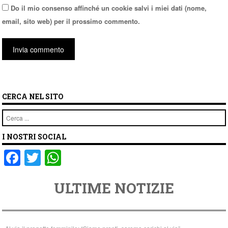
Do il mio consenso affinché un cookie salvi i miei dati (nome,
email, sito web) per il prossimo commento.
CERCA NEL SITO
Cerca
I NOSTRI SOCIAL
F
T
W
a
wi
h
ULTIME NOTIZIE
c
tt
at
e
er
s
b
A