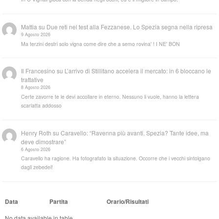
Mattia
su
Due reti nel test alla Fezzanese. Lo Spezia segna nella ripresa
9 Agosto 2026
Ma terzini destri solo vigna come dire che a semo rovina' ! I NE' BON
Il Francesino
su
L’arrivo di Stillitano accelera il mercato: in 6 bloccano le
trattative
8 Agosto 2026
Certe zavorre te le devi accollare in eterno. Nessuno li vuole, hanno la lettera
scarlatta addosso
Henry Roth
su
Caravello: “Ravenna più avanti. Spezia? Tante idee, ma
deve dimostrare”
6 Agosto 2026
Caravello ha ragione. Ha fotografato la situazione. Occorre che i vecchi sintolgano
dagli zebedei!
Data
Partita
Orario/Risultati
No data available in table