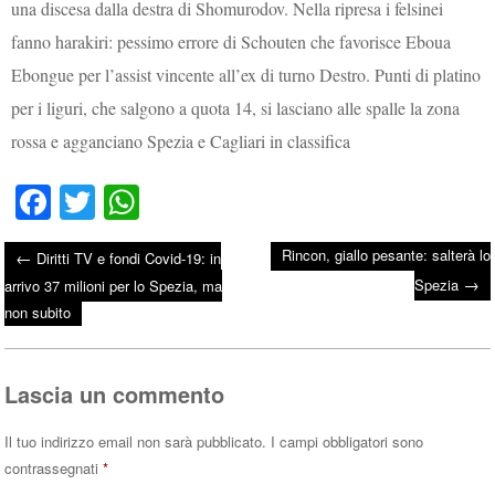
una discesa dalla destra di Shomurodov. Nella ripresa i felsinei
fanno harakiri: pessimo errore di Schouten che favorisce Eboua
Ebongue per l’assist vincente all’ex di turno Destro. Punti di platino
per i liguri, che salgono a quota 14, si lasciano alle spalle la zona
rossa e agganciano Spezia e Cagliari in classifica
Fa
T
W
ce
wi
ha
Rincon, giallo pesante: salterà lo
←
Diritti TV e fondi Covid-19: in
bo
tte
ts
→
Post navigation
Spezia
arrivo 37 milioni per lo Spezia, ma
ok
r
A
non subito
pp
Lascia un commento
Il tuo indirizzo email non sarà pubblicato.
I campi obbligatori sono
contrassegnati
*