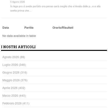
5 Agosto 2026
In lega pro ci avete portato ora penso sarà meglio che vi levate dalle p...e e alla
svelta prima che…
Data
Partita
Orario/Risultati
No data available in table
I NOSTRI ARTICOLI
Agosto 2026
(88)
Luglio 2026
(346)
Giugno 2026
(316)
Maggio 2026
(376)
Aprile 2026
(402)
Marzo 2026
(440)
Febbraio 2026
(411)