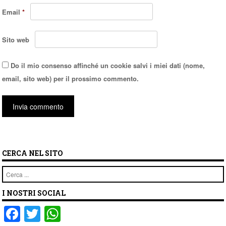
Email
*
Sito web
Do il mio consenso affinché un cookie salvi i miei dati (nome,
email, sito web) per il prossimo commento.
CERCA NEL SITO
Cerca
I NOSTRI SOCIAL
F
T
W