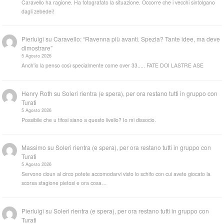
Caravello ha ragione. Ha fotografato la situazione. Occorre che i vecchi sintolgano
dagli zebedei!
Pierluigi
su
Caravello: “Ravenna più avanti. Spezia? Tante idee, ma deve
dimostrare”
5 Agosto 2026
Anch'io la penso così specialmente come over 33..... FATE DOI LASTRE ASE
Henry Roth
su
Soleri rientra (e spera), per ora restano tutti in gruppo con
Turati
5 Agosto 2026
Possibile che u tifosi siano a questo livello? Io mi dissocio.
Massimo
su
Soleri rientra (e spera), per ora restano tutti in gruppo con
Turati
5 Agosto 2026
Servono cloun al circo potete accomodarvi visto lo schifo con cui avete giocato la
scorsa stagione pietosi e ora cosa…
Pierluigi
su
Soleri rientra (e spera), per ora restano tutti in gruppo con
Turati