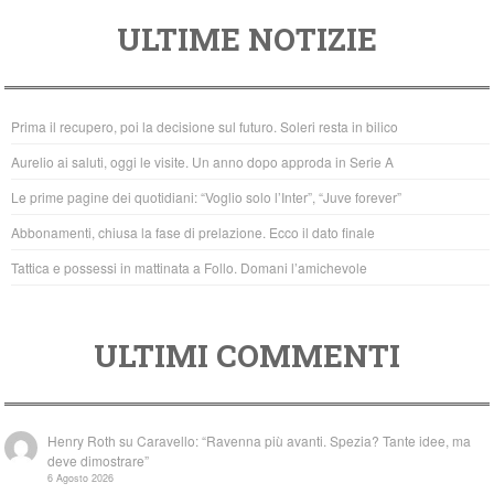
a
wi
h
ULTIME NOTIZIE
c
tt
at
e
er
s
b
A
Prima il recupero, poi la decisione sul futuro. Soleri resta in bilico
o
p
Aurelio ai saluti, oggi le visite. Un anno dopo approda in Serie A
o
p
Le prime pagine dei quotidiani: “Voglio solo l’Inter”, “Juve forever”
k
Abbonamenti, chiusa la fase di prelazione. Ecco il dato finale
Tattica e possessi in mattinata a Follo. Domani l’amichevole
ULTIMI COMMENTI
Henry Roth
su
Caravello: “Ravenna più avanti. Spezia? Tante idee, ma
deve dimostrare”
6 Agosto 2026