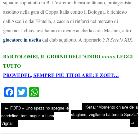
squadre soprattutto in B. L’estremo difensore lituano, protagonista
assoluto nella gara di Coppa Italia contro il Bologna, è richiesto
dall’Ascoli e dall’Entella, a caccia di rinforzi nel mercato di
gennaio. I chiavaresi hanno in mente anche la carta Mastinu, altro
giocatore in uscita
dal club aquilotto. A riportarlo è
Il Secolo XIX
.
BARTOLOMEI, IL GIORNO DELL’ADDIO >>>>> LEGGI
TUTTO
PROVEDEL, SEMPRE PIÙ TITOLARE: E ZOET…
Fa
T
W
ce
wi
ha
Keita: “Momento chiave della
←
FOTO – Uno spezzino spegne le
bo
tte
ts
stagione, vogliamo battere lo Spezia”
Post navigation
candeline: tanti auguri a Luca
ok
r
A
→
Vignali!
pp