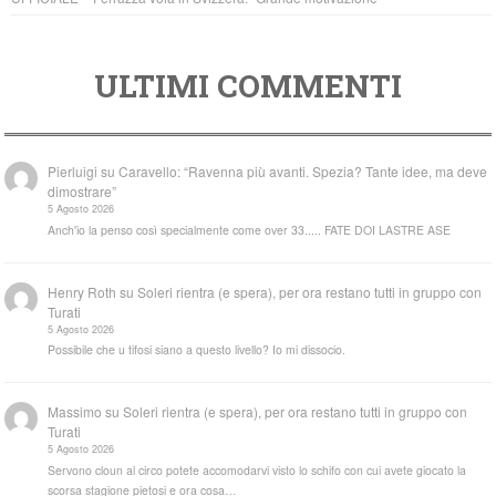
ULTIMI COMMENTI
Pierluigi
su
Caravello: “Ravenna più avanti. Spezia? Tante idee, ma deve
dimostrare”
5 Agosto 2026
Anch'io la penso così specialmente come over 33..... FATE DOI LASTRE ASE
Henry Roth
su
Soleri rientra (e spera), per ora restano tutti in gruppo con
Turati
5 Agosto 2026
Possibile che u tifosi siano a questo livello? Io mi dissocio.
Massimo
su
Soleri rientra (e spera), per ora restano tutti in gruppo con
Turati
5 Agosto 2026
Servono cloun al circo potete accomodarvi visto lo schifo con cui avete giocato la
scorsa stagione pietosi e ora cosa…