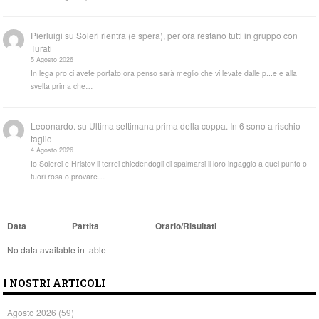
Pierluigi
su
Soleri rientra (e spera), per ora restano tutti in gruppo con
Turati
5 Agosto 2026
In lega pro ci avete portato ora penso sarà meglio che vi levate dalle p...e e alla
svelta prima che…
Leoonardo.
su
Ultima settimana prima della coppa. In 6 sono a rischio
taglio
4 Agosto 2026
Io Solerei e Hristov li terrei chiedendogli di spalmarsi il loro ingaggio a quel punto o
fuori rosa o provare…
Data
Partita
Orario/Risultati
No data available in table
I NOSTRI ARTICOLI
Agosto 2026
(59)