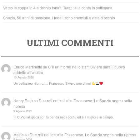
k
Verso la coppa in 4 a rischio forfait. Turati fa la conta in settimana
Spezia, 50 anni di passione. I fedeli sono cresciuti a vista d’occhio
ULTIMI COMMENTI
Enrico Martinetto
su
C’è un ritorno nello staff. Siviero sarà il nuovo
addetto all’arbitro
10 Agosto 2026
Un bellissimo ritorno..... Francesco Siviero uno di noi
Henry Roth
su
Due reti nel test alla Fezzanese. Lo Spezia segna nella
ripresa
9 Agosto 2026
In C Vignali gioca con la benda negli occhi, ed è il migliore in campo.
Mattia
su
Due reti nel test alla Fezzanese. Lo Spezia segna nella ripresa
9 Agosto 2026