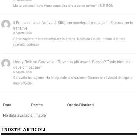
Ma terzini destri solo vigna come dire che a semo rovina' ! I NE' BON
Il Francesino
su
L’arrivo di Stillitano accelera il mercato: in 6 bloccano le
trattative
8 Agosto 2026
Certe zavorre te le devi accollare in eterno. Nessuno li vuole, hanno la lettera
scarlatta addosso
Henry Roth
su
Caravello: “Ravenna più avanti. Spezia? Tante idee, ma
deve dimostrare”
6 Agosto 2026
Caravello ha ragione. Ha fotografato la situazione. Occorre che i vecchi sintolgano
dagli zebedei!
Data
Partita
Orario/Risultati
No data available in table
I NOSTRI ARTICOLI