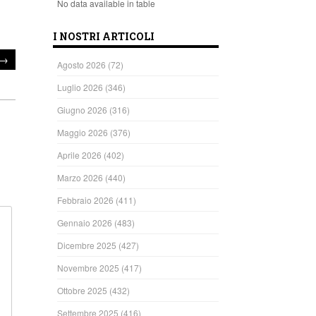
No data available in table
I NOSTRI ARTICOLI
→
Agosto 2026
(72)
Luglio 2026
(346)
Giugno 2026
(316)
Maggio 2026
(376)
Aprile 2026
(402)
Marzo 2026
(440)
Febbraio 2026
(411)
Gennaio 2026
(483)
Dicembre 2025
(427)
Novembre 2025
(417)
Ottobre 2025
(432)
Settembre 2025
(416)