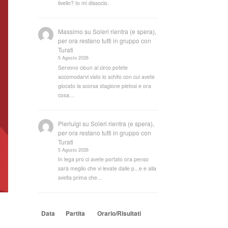
livello? Io mi dissocio.
Massimo
su
Soleri rientra (e spera),
per ora restano tutti in gruppo con
Turati
5 Agosto 2026
Servono cloun al circo potete
accomodarvi visto lo schifo con cui avete
giocato la scorsa stagione pietosi e ora
cosa…
Pierluigi
su
Soleri rientra (e spera),
per ora restano tutti in gruppo con
Turati
5 Agosto 2026
In lega pro ci avete portato ora penso
sarà meglio che vi levate dalle p...e e alla
svelta prima che…
Data
Partita
Orario/Risultati