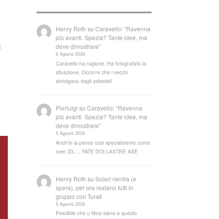
Henry Roth
su
Caravello: “Ravenna
più avanti. Spezia? Tante idee, ma
l
deve dimostrare”
6 Agosto 2026
Caravello ha ragione. Ha fotografato la
situazione. Occorre che i vecchi
sintolgano dagli zebedei!
Pierluigi
su
Caravello: “Ravenna
più avanti. Spezia? Tante idee, ma
deve dimostrare”
5 Agosto 2026
Anch'io la penso così specialmente come
over 33..... FATE DOI LASTRE ASE
Henry Roth
su
Soleri rientra (e
spera), per ora restano tutti in
gruppo con Turati
5 Agosto 2026
Possibile che u tifosi siano a questo