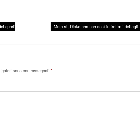
ei quarti
Mora sì, Dickmann non così in fretta: i dettagli
ligatori sono contrassegnati
*