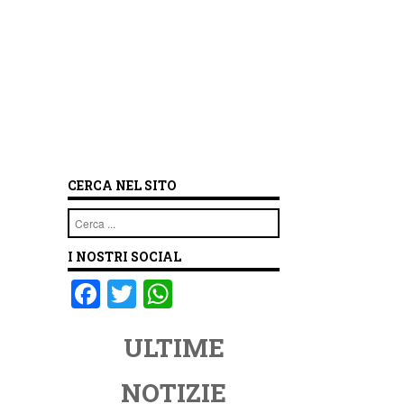
CERCA NEL SITO
Cerca
I NOSTRI SOCIAL
F
T
W
a
wi
h
ULTIME
c
tt
at
e
er
s
NOTIZIE