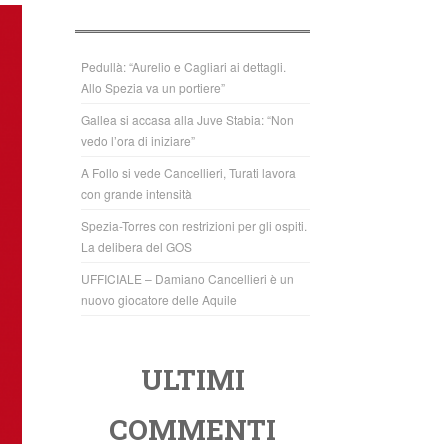
b
A
o
p
o
p
Pedullà: “Aurelio e Cagliari ai dettagli.
Allo Spezia va un portiere”
k
Gallea si accasa alla Juve Stabia: “Non
vedo l’ora di iniziare”
A Follo si vede Cancellieri, Turati lavora
con grande intensità
Spezia-Torres con restrizioni per gli ospiti.
La delibera del GOS
UFFICIALE – Damiano Cancellieri è un
nuovo giocatore delle Aquile
ULTIMI
COMMENTI