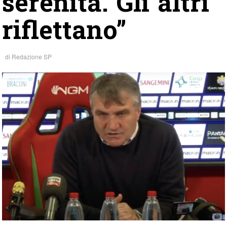
serenità. Gli altri
riflettano”
di
Redazione SP