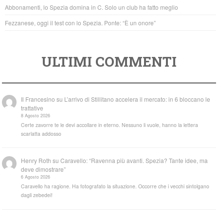
k
Abbonamenti, lo Spezia domina in C. Solo un club ha fatto meglio
Fezzanese, oggi il test con lo Spezia. Ponte: “È un onore”
ULTIMI COMMENTI
Il Francesino
su
L’arrivo di Stillitano accelera il mercato: in 6 bloccano le
trattative
8 Agosto 2026
Certe zavorre te le devi accollare in eterno. Nessuno li vuole, hanno la lettera
scarlatta addosso
Henry Roth
su
Caravello: “Ravenna più avanti. Spezia? Tante idee, ma
deve dimostrare”
6 Agosto 2026
Caravello ha ragione. Ha fotografato la situazione. Occorre che i vecchi sintolgano
dagli zebedei!