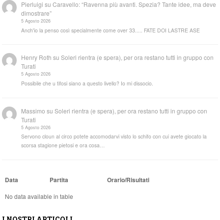
Pierluigi
su
Caravello: “Ravenna più avanti. Spezia? Tante idee, ma deve
dimostrare”
5 Agosto 2026
Anch'io la penso così specialmente come over 33..... FATE DOI LASTRE ASE
Henry Roth
su
Soleri rientra (e spera), per ora restano tutti in gruppo con
Turati
5 Agosto 2026
Possibile che u tifosi siano a questo livello? Io mi dissocio.
Massimo
su
Soleri rientra (e spera), per ora restano tutti in gruppo con
Turati
5 Agosto 2026
Servono cloun al circo potete accomodarvi visto lo schifo con cui avete giocato la
scorsa stagione pietosi e ora cosa…
Data
Partita
Orario/Risultati
No data available in table
I NOSTRI ARTICOLI