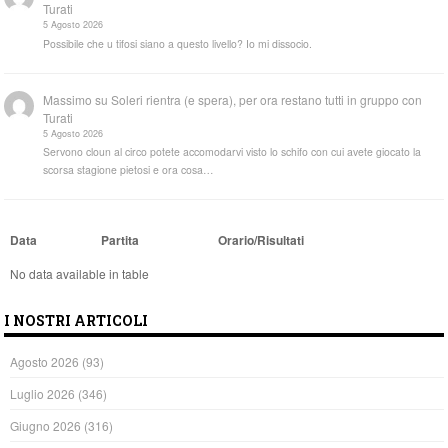
Turati
5 Agosto 2026
Possibile che u tifosi siano a questo livello? Io mi dissocio.
Massimo
su
Soleri rientra (e spera), per ora restano tutti in gruppo con
Turati
5 Agosto 2026
Servono cloun al circo potete accomodarvi visto lo schifo con cui avete giocato la
scorsa stagione pietosi e ora cosa…
Data
Partita
Orario/Risultati
No data available in table
I NOSTRI ARTICOLI
Agosto 2026
(93)
Luglio 2026
(346)
Giugno 2026
(316)