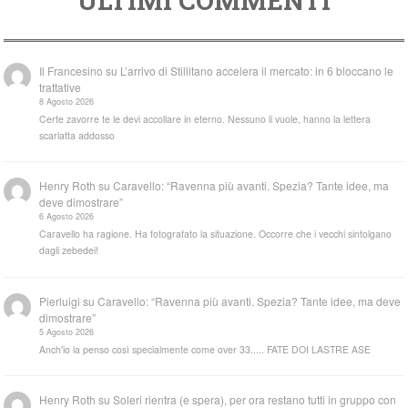
ULTIMI COMMENTI
Il Francesino
su
L’arrivo di Stillitano accelera il mercato: in 6 bloccano le
trattative
8 Agosto 2026
Certe zavorre te le devi accollare in eterno. Nessuno li vuole, hanno la lettera
scarlatta addosso
Henry Roth
su
Caravello: “Ravenna più avanti. Spezia? Tante idee, ma
deve dimostrare”
6 Agosto 2026
Caravello ha ragione. Ha fotografato la situazione. Occorre che i vecchi sintolgano
dagli zebedei!
Pierluigi
su
Caravello: “Ravenna più avanti. Spezia? Tante idee, ma deve
dimostrare”
5 Agosto 2026
Anch'io la penso così specialmente come over 33..... FATE DOI LASTRE ASE
Henry Roth
su
Soleri rientra (e spera), per ora restano tutti in gruppo con