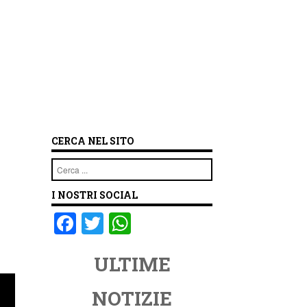
CERCA NEL SITO
Cerca
I NOSTRI SOCIAL
F
T
W
a
wi
h
ULTIME
c
tt
at
e
er
s
NOTIZIE