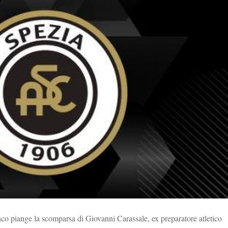
anco piange la scomparsa di Giovanni Carassale, ex preparatore atletico