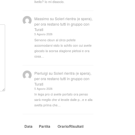
livello? Io mi dissocio.
Massimo
su
Soleri rientra (e spera),
per ora restano tutti in gruppo con
Turati
5 Agosto 2026
Servono cloun al circo potete
accomodarvi visto lo schifo con cui avete
giocato la scorsa stagione pietosi e ora
cosa…
Pierluigi
su
Soleri rientra (e spera),
per ora restano tutti in gruppo con
Turati
5 Agosto 2026
In lega pro ci avete portato ora penso
sarà meglio che vi levate dalle p...e e alla
svelta prima che…
Data
Partita
Orario/Risultati