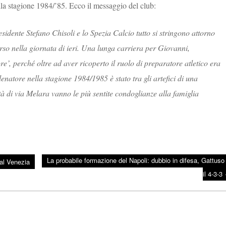
la stagione 1984/’85. Ecco il messaggio del club:
sidente Stefano Chisoli e lo Spezia Calcio tutto si stringono attorno
so nella giornata di ieri. Una lunga carriera per Giovanni,
e’, perché oltre ad aver ricoperto il ruolo di preparatore atletico era
enatore nella stagione 1984/1985 è stato tra gli artefici di una
tà di via Melara vanno le più sentite condoglianze alla famiglia
La probabile formazione del Napoli: dubbio in difesa, Gattuso
al Venezia
il 4-3-3