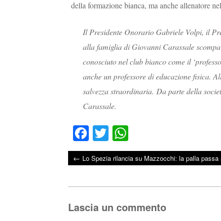
della formazione bianca, ma anche allenatore nel
Il Presidente Onorario Gabriele Volpi, il Pre
alla famiglia di Giovanni Carassale scompar
conosciuto nel club bianco come il ‘professor
anche un professore di educazione fisica. All
salvezza straordinaria. Da parte della socie
Carassale.
Fa
T
W
ce
wi
ha
←
Lo Spezia rilancia su Mazzocchi: la palla passa 
bo
tte
ts
Post navigation
ok
r
A
pp
Lascia un commento