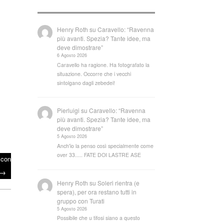
Henry Roth
su
Caravello: “Ravenna
più avanti. Spezia? Tante idee, ma
deve dimostrare”
6 Agosto 2026
Caravello ha ragione. Ha fotografato la
situazione. Occorre che i vecchi
sintolgano dagli zebedei!
Pierluigi
su
Caravello: “Ravenna
più avanti. Spezia? Tante idee, ma
deve dimostrare”
5 Agosto 2026
Anch'io la penso così specialmente come
over 33..... FATE DOI LASTRE ASE
 con
→
Henry Roth
su
Soleri rientra (e
spera), per ora restano tutti in
gruppo con Turati
5 Agosto 2026
Possibile che u tifosi siano a questo