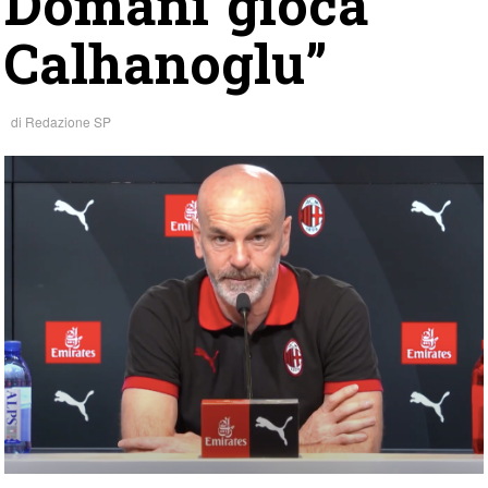
Domani gioca
Calhanoglu”
di
Redazione SP