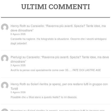
ULTIMI COMMENTI
Henry Roth
su
Caravello: “Ravenna più avanti. Spezia? Tante idee, ma
deve dimostrare”
6 Agosto 2026
Caravello ha ragione. Ha fotografato la situazione. Occorre che i vecchi sintolgano
dagli zebedei!
Pierluigi
su
Caravello: “Ravenna più avanti. Spezia? Tante idee, ma deve
dimostrare”
5 Agosto 2026
Anch'io la penso così specialmente come over 33..... FATE DOI LASTRE ASE
Henry Roth
su
Soleri rientra (e spera), per ora restano tutti in gruppo con
Turati
5 Agosto 2026
Possibile che u tifosi siano a questo livello? Io mi dissocio.
Massimo
su
Soleri rientra (e spera), per ora restano tutti in gruppo con