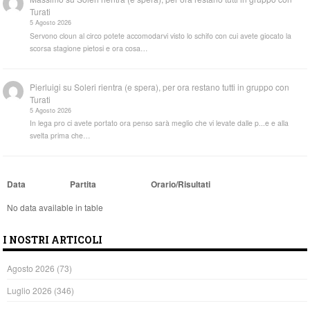
Turati
5 Agosto 2026
Servono cloun al circo potete accomodarvi visto lo schifo con cui avete giocato la
scorsa stagione pietosi e ora cosa…
Pierluigi
su
Soleri rientra (e spera), per ora restano tutti in gruppo con
Turati
5 Agosto 2026
In lega pro ci avete portato ora penso sarà meglio che vi levate dalle p...e e alla
svelta prima che…
Data
Partita
Orario/Risultati
No data available in table
I NOSTRI ARTICOLI
Agosto 2026
(73)
Luglio 2026
(346)