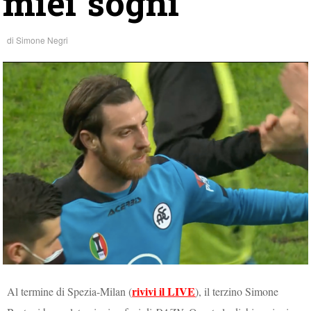
miei sogni”
di
Simone Negri
rivivi il LIVE
Al termine di Spezia-Milan (
), il terzino Simone