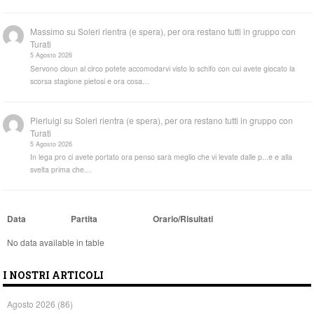
Massimo
su
Soleri rientra (e spera), per ora restano tutti in gruppo con
Turati
5 Agosto 2026
Servono cloun al circo potete accomodarvi visto lo schifo con cui avete giocato la
scorsa stagione pietosi e ora cosa…
Pierluigi
su
Soleri rientra (e spera), per ora restano tutti in gruppo con
Turati
5 Agosto 2026
In lega pro ci avete portato ora penso sarà meglio che vi levate dalle p...e e alla
svelta prima che…
Data
Partita
Orario/Risultati
No data available in table
I NOSTRI ARTICOLI
Agosto 2026
(86)