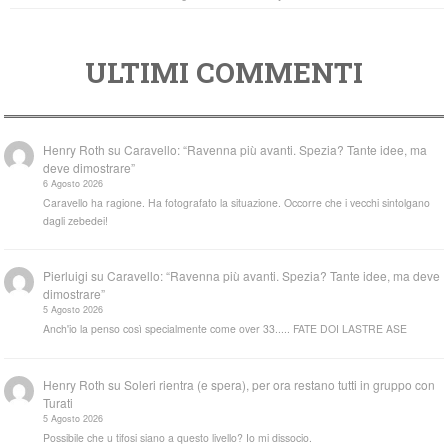
ULTIMI COMMENTI
Henry Roth
su
Caravello: “Ravenna più avanti. Spezia? Tante idee, ma
deve dimostrare”
6 Agosto 2026
Caravello ha ragione. Ha fotografato la situazione. Occorre che i vecchi sintolgano
dagli zebedei!
Pierluigi
su
Caravello: “Ravenna più avanti. Spezia? Tante idee, ma deve
dimostrare”
5 Agosto 2026
Anch'io la penso così specialmente come over 33..... FATE DOI LASTRE ASE
Henry Roth
su
Soleri rientra (e spera), per ora restano tutti in gruppo con
Turati
5 Agosto 2026
Possibile che u tifosi siano a questo livello? Io mi dissocio.