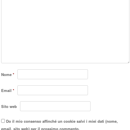
Nome
*
Email
*
Sito web
Do il mio consenso affinché un cookie salvi i miei dati (nome,
email, sito web) per il prossimo commento.