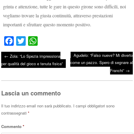
grinta e attenzione, tutte le gare in questo girone sono difficili, noi
vogliamo trovare la giusta continuità, attraverso prestazioni
importanti e sfruttare questo momento positivo.
Fa
T
W
ce
wi
ha
Agudelo: “Falso nueve? Mi diverto
←
Zola: “Lo Spezia impressiona
bo
tte
ts
come un pazzo. Spero di segnare al
Post navigation
per qualità del gioco e tenuta fisica”
ok
r
A
→
Franchi”
pp
Lascia un commento
Il tuo indirizzo email non sarà pubblicato.
I campi obbligatori sono
contrassegnati
*
Commento
*