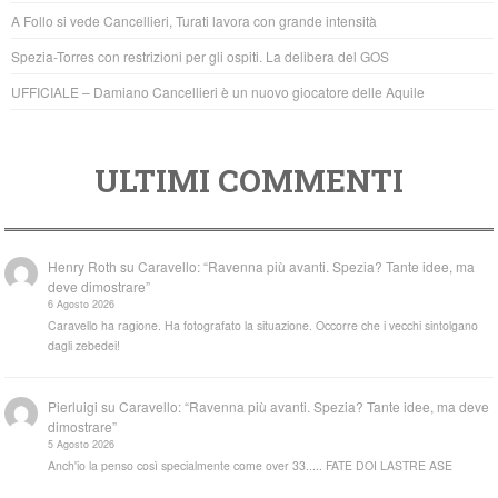
o
p
A Follo si vede Cancellieri, Turati lavora con grande intensità
k
Spezia-Torres con restrizioni per gli ospiti. La delibera del GOS
UFFICIALE – Damiano Cancellieri è un nuovo giocatore delle Aquile
ULTIMI COMMENTI
Henry Roth
su
Caravello: “Ravenna più avanti. Spezia? Tante idee, ma
deve dimostrare”
6 Agosto 2026
Caravello ha ragione. Ha fotografato la situazione. Occorre che i vecchi sintolgano
dagli zebedei!
Pierluigi
su
Caravello: “Ravenna più avanti. Spezia? Tante idee, ma deve
dimostrare”
5 Agosto 2026
Anch'io la penso così specialmente come over 33..... FATE DOI LASTRE ASE