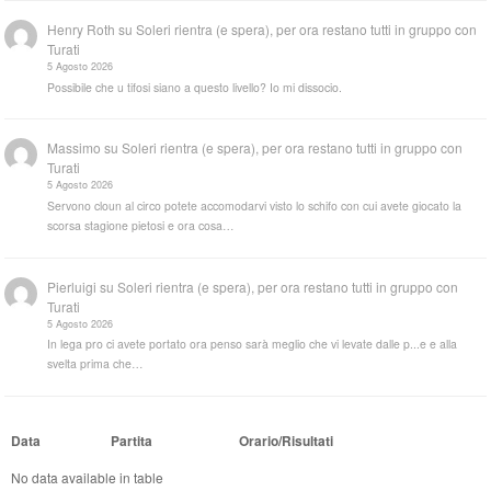
Henry Roth
su
Soleri rientra (e spera), per ora restano tutti in gruppo con
Turati
5 Agosto 2026
Possibile che u tifosi siano a questo livello? Io mi dissocio.
Massimo
su
Soleri rientra (e spera), per ora restano tutti in gruppo con
Turati
5 Agosto 2026
Servono cloun al circo potete accomodarvi visto lo schifo con cui avete giocato la
scorsa stagione pietosi e ora cosa…
Pierluigi
su
Soleri rientra (e spera), per ora restano tutti in gruppo con
Turati
5 Agosto 2026
In lega pro ci avete portato ora penso sarà meglio che vi levate dalle p...e e alla
svelta prima che…
Data
Partita
Orario/Risultati
No data available in table