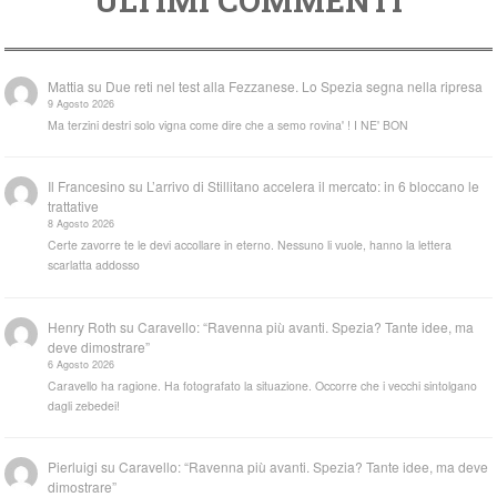
ULTIMI COMMENTI
Mattia
su
Due reti nel test alla Fezzanese. Lo Spezia segna nella ripresa
9 Agosto 2026
Ma terzini destri solo vigna come dire che a semo rovina' ! I NE' BON
Il Francesino
su
L’arrivo di Stillitano accelera il mercato: in 6 bloccano le
trattative
8 Agosto 2026
Certe zavorre te le devi accollare in eterno. Nessuno li vuole, hanno la lettera
scarlatta addosso
Henry Roth
su
Caravello: “Ravenna più avanti. Spezia? Tante idee, ma
deve dimostrare”
6 Agosto 2026
Caravello ha ragione. Ha fotografato la situazione. Occorre che i vecchi sintolgano
dagli zebedei!
Pierluigi
su
Caravello: “Ravenna più avanti. Spezia? Tante idee, ma deve
dimostrare”