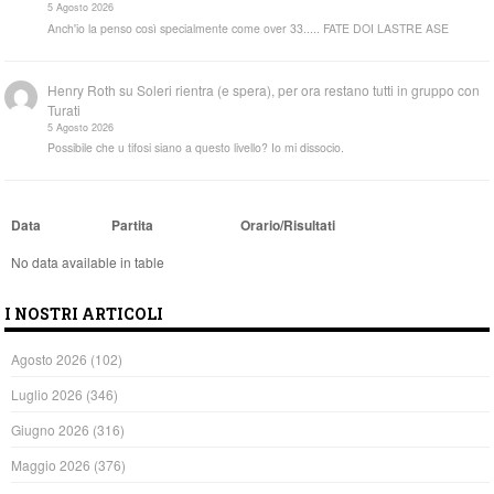
5 Agosto 2026
Anch'io la penso così specialmente come over 33..... FATE DOI LASTRE ASE
Henry Roth
su
Soleri rientra (e spera), per ora restano tutti in gruppo con
Turati
5 Agosto 2026
Possibile che u tifosi siano a questo livello? Io mi dissocio.
Data
Partita
Orario/Risultati
No data available in table
I NOSTRI ARTICOLI
Agosto 2026
(102)
Luglio 2026
(346)
Giugno 2026
(316)
Maggio 2026
(376)