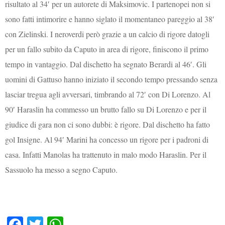
risultato al 34′ per un autorete di Maksimovic. I partenopei non si
sono fatti intimorire e hanno siglato il momentaneo pareggio al 38′
con Zielinski. I neroverdi però grazie a un calcio di rigore datogli
per un fallo subito da Caputo in area di rigore, finiscono il primo
tempo in vantaggio. Dal dischetto ha segnato Berardi al 46′. Gli
uomini di Gattuso hanno iniziato il secondo tempo pressando senza
lasciar tregua agli avversari, timbrando al 72′ con Di Lorenzo. Al
90′ Haraslin ha commesso un brutto fallo su Di Lorenzo e per il
giudice di gara non ci sono dubbi: è rigore. Dal dischetto ha fatto
gol Insigne. Al 94′ Marini ha concesso un rigore per i padroni di
casa. Infatti Manolas ha trattenuto in malo modo Haraslin. Per il
Sassuolo ha messo a segno Caputo.
Fa
T
W