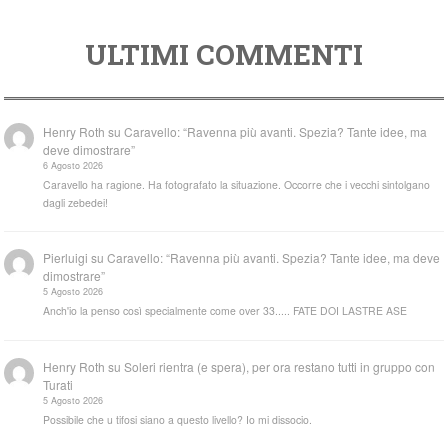
ULTIMI COMMENTI
Henry Roth
su
Caravello: “Ravenna più avanti. Spezia? Tante idee, ma
deve dimostrare”
6 Agosto 2026
Caravello ha ragione. Ha fotografato la situazione. Occorre che i vecchi sintolgano
dagli zebedei!
Pierluigi
su
Caravello: “Ravenna più avanti. Spezia? Tante idee, ma deve
dimostrare”
5 Agosto 2026
Anch'io la penso così specialmente come over 33..... FATE DOI LASTRE ASE
Henry Roth
su
Soleri rientra (e spera), per ora restano tutti in gruppo con
Turati
5 Agosto 2026
Possibile che u tifosi siano a questo livello? Io mi dissocio.