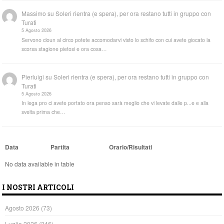
Massimo
su
Soleri rientra (e spera), per ora restano tutti in gruppo con
Turati
5 Agosto 2026
Servono cloun al circo potete accomodarvi visto lo schifo con cui avete giocato la
scorsa stagione pietosi e ora cosa…
Pierluigi
su
Soleri rientra (e spera), per ora restano tutti in gruppo con
Turati
5 Agosto 2026
In lega pro ci avete portato ora penso sarà meglio che vi levate dalle p...e e alla
svelta prima che…
Data
Partita
Orario/Risultati
No data available in table
I NOSTRI ARTICOLI
Agosto 2026
(73)
Luglio 2026
(346)