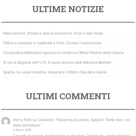
a
wi
h
ULTIME NOTIZIE
c
tt
at
e
er
s
b
A
Abbonamenti, chiusa la fase di prelazione. Ecco il dato finale
o
p
Tattica e possessi in mattinata a Follo. Domani l’amichevole
o
p
Cooperativa Mitilicoltori Spezzini si conferma Official Partner dello Spezia
k
Al via la stagione dell’U15. Il nuovo tecnico sarà Nikolaus Barbieri
Spezia, la nuova iniziativa: disegnare il Match-Day delle Aquile
ULTIMI COMMENTI
Henry Roth
su
Caravello: “Ravenna più avanti. Spezia? Tante idee, ma
deve dimostrare”
6 Agosto 2026
Caravello ha ragione. Ha fotografato la situazione. Occorre che i vecchi sintolgano