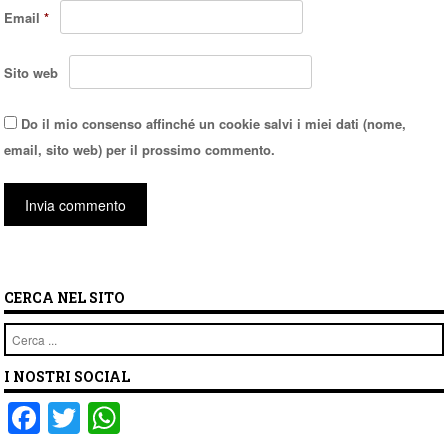
Email
*
Sito web
Do il mio consenso affinché un cookie salvi i miei dati (nome,
email, sito web) per il prossimo commento.
CERCA NEL SITO
Cerca
I NOSTRI SOCIAL
F
T
W