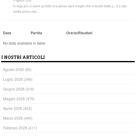
5 Agosto 2026
In lega pro ci avete portato ora penso sarà meglio che vi levate dalle p...e e alla
svelta prima che…
Data
Partita
Orario/Risultati
No data available in table
I NOSTRI ARTICOLI
Agosto 2026
(85)
Luglio 2026
(346)
Giugno 2026
(316)
Maggio 2026
(376)
Aprile 2026
(402)
Marzo 2026
(440)
Febbraio 2026
(411)