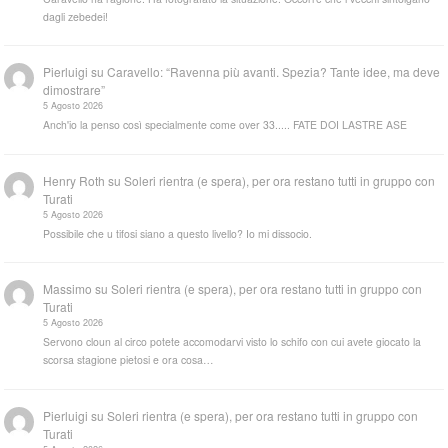
dagli zebedei!
Pierluigi
su
Caravello: “Ravenna più avanti. Spezia? Tante idee, ma deve
dimostrare”
5 Agosto 2026
Anch'io la penso così specialmente come over 33..... FATE DOI LASTRE ASE
Henry Roth
su
Soleri rientra (e spera), per ora restano tutti in gruppo con
Turati
5 Agosto 2026
Possibile che u tifosi siano a questo livello? Io mi dissocio.
Massimo
su
Soleri rientra (e spera), per ora restano tutti in gruppo con
Turati
5 Agosto 2026
Servono cloun al circo potete accomodarvi visto lo schifo con cui avete giocato la
scorsa stagione pietosi e ora cosa…
Pierluigi
su
Soleri rientra (e spera), per ora restano tutti in gruppo con
Turati