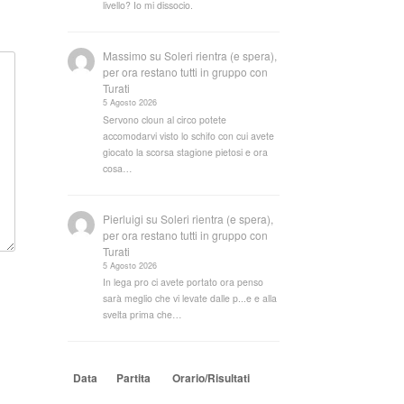
livello? Io mi dissocio.
Massimo
su
Soleri rientra (e spera),
per ora restano tutti in gruppo con
Turati
5 Agosto 2026
Servono cloun al circo potete
accomodarvi visto lo schifo con cui avete
giocato la scorsa stagione pietosi e ora
cosa…
Pierluigi
su
Soleri rientra (e spera),
per ora restano tutti in gruppo con
Turati
5 Agosto 2026
In lega pro ci avete portato ora penso
sarà meglio che vi levate dalle p...e e alla
svelta prima che…
Data
Partita
Orario/Risultati