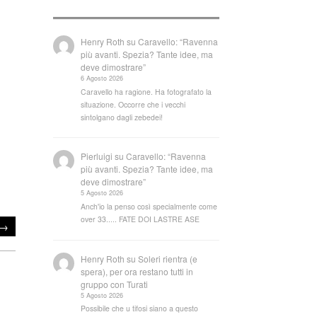
Henry Roth
su
Caravello: “Ravenna
più avanti. Spezia? Tante idee, ma
deve dimostrare”
6 Agosto 2026
Caravello ha ragione. Ha fotografato la
situazione. Occorre che i vecchi
sintolgano dagli zebedei!
Pierluigi
su
Caravello: “Ravenna
più avanti. Spezia? Tante idee, ma
deve dimostrare”
5 Agosto 2026
Anch'io la penso così specialmente come
over 33..... FATE DOI LASTRE ASE
→
Henry Roth
su
Soleri rientra (e
spera), per ora restano tutti in
gruppo con Turati
5 Agosto 2026
Possibile che u tifosi siano a questo