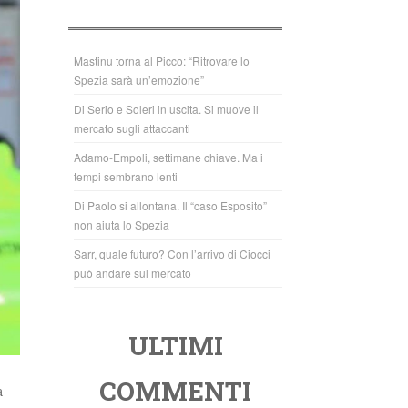
b
A
o
p
o
p
Mastinu torna al Picco: “Ritrovare lo
Spezia sarà un’emozione”
k
Di Serio e Soleri in uscita. Si muove il
mercato sugli attaccanti
Adamo-Empoli, settimane chiave. Ma i
tempi sembrano lenti
Di Paolo si allontana. Il “caso Esposito”
non aiuta lo Spezia
Sarr, quale futuro? Con l’arrivo di Ciocci
può andare sul mercato
ULTIMI
COMMENTI
a