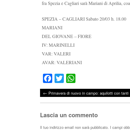
fra Spezia e Cagliari sarà Mariani di Aprilia, c
SPEZIA – CAGLIARI Sabato 20/03 h. 18.00
MARIANI
DEL GIOVANE – FIORE
IV: MARINELLI
VAR: VALERI
AVAR: VALERIANI
Fa
T
W
ce
wi
ha
←
Primavera di nuovo in campo: aquilotti con tanti
bo
tte
ts
Post navigation
ok
r
A
pp
Lascia un commento
Il tuo indirizzo email non sarà pubblicato.
I campi obb