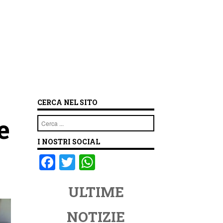
CERCA NEL SITO
e
Cerca
I NOSTRI SOCIAL
F
T
W
a
wi
h
ULTIME
c
tt
at
e
er
s
NOTIZIE