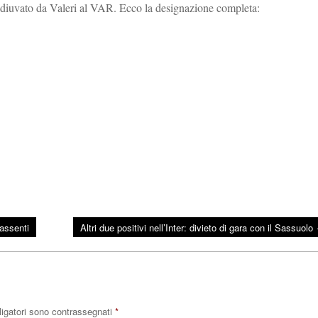
oadiuvato da Valeri al VAR. Ecco la designazione completa:
 assenti
Altri due positivi nell’Inter: divieto di gara con il Sassuolo
ligatori sono contrassegnati
*