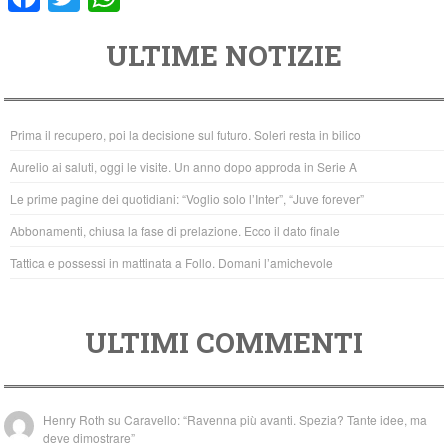
a
wi
h
ULTIME NOTIZIE
c
tt
at
e
er
s
b
A
Prima il recupero, poi la decisione sul futuro. Soleri resta in bilico
o
p
Aurelio ai saluti, oggi le visite. Un anno dopo approda in Serie A
o
p
Le prime pagine dei quotidiani: “Voglio solo l’Inter”, “Juve forever”
k
Abbonamenti, chiusa la fase di prelazione. Ecco il dato finale
Tattica e possessi in mattinata a Follo. Domani l’amichevole
ULTIMI COMMENTI
Henry Roth
su
Caravello: “Ravenna più avanti. Spezia? Tante idee, ma
deve dimostrare”