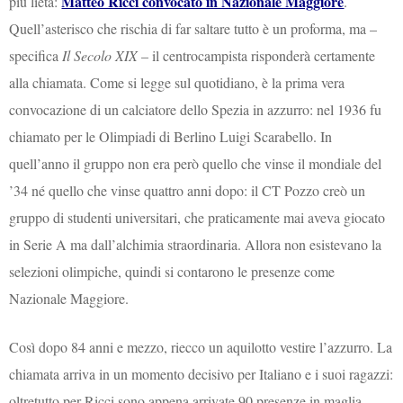
Matteo Ricci convocato in Nazionale Maggiore
più lieta:
.
Quell’asterisco che rischia di far saltare tutto è un proforma, ma –
specifica
Il Secolo XIX
– il centrocampista risponderà certamente
alla chiamata. Come si legge sul quotidiano, è la prima vera
convocazione di un calciatore dello Spezia in azzurro: nel 1936 fu
chiamato per le Olimpiadi di Berlino Luigi Scarabello. In
quell’anno il gruppo non era però quello che vinse il mondiale del
’34 né quello che vinse quattro anni dopo: il CT Pozzo creò un
gruppo di studenti universitari, che praticamente mai aveva giocato
in Serie A ma dall’alchimia straordinaria. Allora non esistevano la
selezioni olimpiche, quindi si contarono le presenze come
Nazionale Maggiore.
Così dopo 84 anni e mezzo, riecco un aquilotto vestire l’azzurro. La
chiamata arriva in un momento decisivo per Italiano e i suoi ragazzi:
oltretutto per Ricci sono appena arrivate 90 presenze in maglia