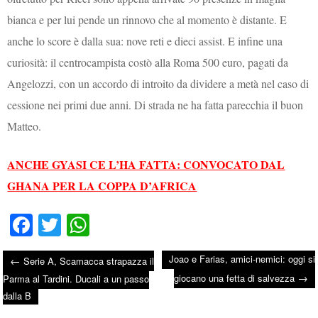
bianca e per lui pende un rinnovo che al momento è distante. E
anche lo score è dalla sua: nove reti e dieci assist. E infine una
curiosità: il centrocampista costò alla Roma 500 euro, pagati da
Angelozzi, con un accordo di introito da dividere a metà nel caso di
cessione nei primi due anni. Di strada ne ha fatta parecchia il buon
Matteo.
ANCHE GYASI CE L’HA FATTA: CONVOCATO DAL
GHANA PER LA COPPA D’AFRICA
Fa
T
W
ce
wi
ha
Joao e Farias, amici-nemici: oggi si
←
Serie A, Scamacca strapazza il
bo
tte
ts
→
Post navigation
giocano una fetta di salvezza
Parma al Tardini. Ducali a un passo
ok
r
A
dalla B
pp