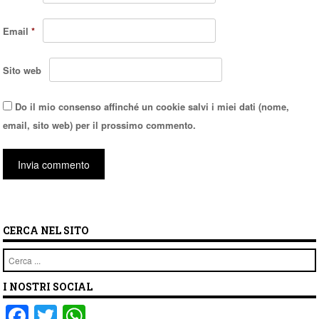
Email
*
Sito web
Do il mio consenso affinché un cookie salvi i miei dati (nome,
email, sito web) per il prossimo commento.
CERCA NEL SITO
Cerca
I NOSTRI SOCIAL
F
T
W