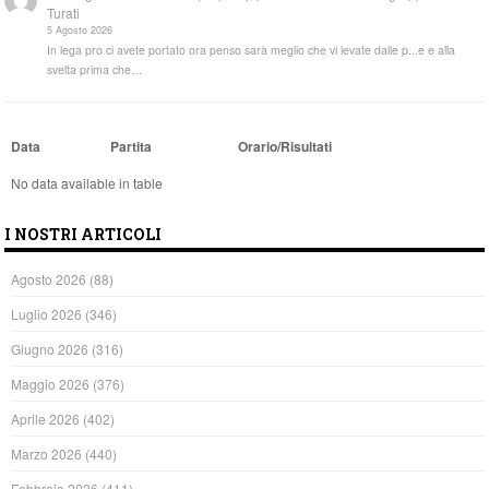
Turati
5 Agosto 2026
In lega pro ci avete portato ora penso sarà meglio che vi levate dalle p...e e alla
svelta prima che…
Data
Partita
Orario/Risultati
No data available in table
I NOSTRI ARTICOLI
Agosto 2026
(88)
Luglio 2026
(346)
Giugno 2026
(316)
Maggio 2026
(376)
Aprile 2026
(402)
Marzo 2026
(440)
Febbraio 2026
(411)