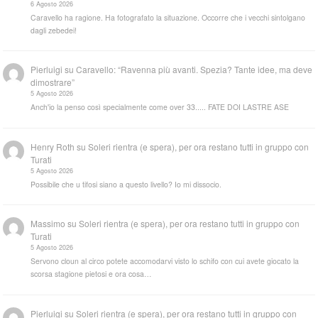
6 Agosto 2026
Caravello ha ragione. Ha fotografato la situazione. Occorre che i vecchi sintolgano
dagli zebedei!
Pierluigi
su
Caravello: “Ravenna più avanti. Spezia? Tante idee, ma deve
dimostrare”
5 Agosto 2026
Anch'io la penso così specialmente come over 33..... FATE DOI LASTRE ASE
Henry Roth
su
Soleri rientra (e spera), per ora restano tutti in gruppo con
Turati
5 Agosto 2026
Possibile che u tifosi siano a questo livello? Io mi dissocio.
Massimo
su
Soleri rientra (e spera), per ora restano tutti in gruppo con
Turati
5 Agosto 2026
Servono cloun al circo potete accomodarvi visto lo schifo con cui avete giocato la
scorsa stagione pietosi e ora cosa…
Pierluigi
su
Soleri rientra (e spera), per ora restano tutti in gruppo con