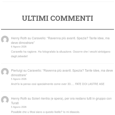
ULTIMI COMMENTI
Henry Roth
su
Caravello: “Ravenna più avanti. Spezia? Tante idee, ma
deve dimostrare”
6 Agosto 2026
Caravello ha ragione. Ha fotografato la situazione. Occorre che i vecchi sintolgano
dagli zebedei!
Pierluigi
su
Caravello: “Ravenna più avanti. Spezia? Tante idee, ma deve
dimostrare”
5 Agosto 2026
Anch'io la penso così specialmente come over 33..... FATE DOI LASTRE ASE
Henry Roth
su
Soleri rientra (e spera), per ora restano tutti in gruppo con
Turati
5 Agosto 2026
Possibile che u tifosi siano a questo livello? Io mi dissocio.