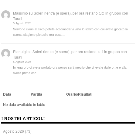
Massimo
su
Soleri rientra (e spera), per ora restano tutti in gruppo con
Turati
5 Agosto 2026
Servono cloun al circo potete accomodarvi visto lo schifo con cui avete giocato la
scorsa stagione pietosi e ora cosa…
Pierluigi
su
Soleri rientra (e spera), per ora restano tutti in gruppo con
Turati
5 Agosto 2026
In lega pro ci avete portato ora penso sarà meglio che vi levate dalle p...e e alla
svelta prima che…
Data
Partita
Orario/Risultati
No data available in table
I NOSTRI ARTICOLI
Agosto 2026
(73)