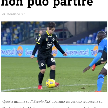
non può partire
di
Redazione SP
Questa mattina su
Il Secolo XIX
troviamo un curioso retroscena su