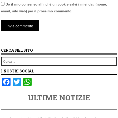
Do il mio consenso affinché un cookie salvi i miei dati (nome,
email, sito web) per il prossimo commento.
CERCA NEL SITO
Cerca
I NOSTRI SOCIAL
F
T
W
a
wi
h
ULTIME NOTIZIE
c
tt
at
e
er
s
b
A