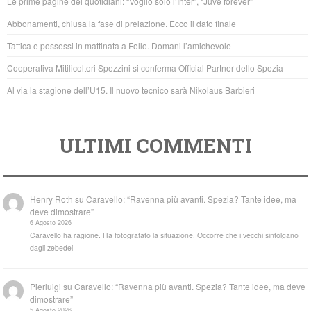
Le prime pagine dei quotidiani: “Voglio solo l’Inter”, “Juve forever”
o
p
Abbonamenti, chiusa la fase di prelazione. Ecco il dato finale
o
p
Tattica e possessi in mattinata a Follo. Domani l’amichevole
k
Cooperativa Mitilicoltori Spezzini si conferma Official Partner dello Spezia
Al via la stagione dell’U15. Il nuovo tecnico sarà Nikolaus Barbieri
ULTIMI COMMENTI
Henry Roth
su
Caravello: “Ravenna più avanti. Spezia? Tante idee, ma
deve dimostrare”
6 Agosto 2026
Caravello ha ragione. Ha fotografato la situazione. Occorre che i vecchi sintolgano
dagli zebedei!
Pierluigi
su
Caravello: “Ravenna più avanti. Spezia? Tante idee, ma deve
dimostrare”
5 Agosto 2026