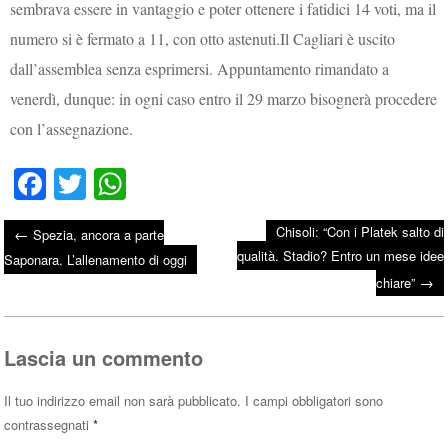
sembrava essere in vantaggio e poter ottenere i fatidici 14 voti, ma il
numero si è fermato a 11, con otto astenuti.Il Cagliari è uscito
dall’assemblea senza esprimersi. Appuntamento rimandato a
venerdì, dunque: in ogni caso entro il 29 marzo bisognerà procedere
con l’assegnazione.
Fa
T
W
ce
wi
ha
Chisoli: “Con i Platek salto di
←
Spezia, ancora a parte
bo
tte
ts
qualità. Stadio? Entro un mese idee
Post navigation
Saponara. L’allenamento di oggi
ok
r
A
→
chiare”
pp
Lascia un commento
Il tuo indirizzo email non sarà pubblicato.
I campi obbligatori sono
contrassegnati
*