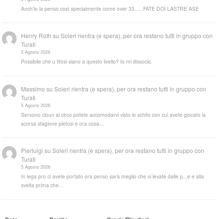
Anch'io la penso così specialmente come over 33..... FATE DOI LASTRE ASE
Henry Roth
su
Soleri rientra (e spera), per ora restano tutti in gruppo con
Turati
5 Agosto 2026
Possibile che u tifosi siano a questo livello? Io mi dissocio.
Massimo
su
Soleri rientra (e spera), per ora restano tutti in gruppo con
Turati
5 Agosto 2026
Servono cloun al circo potete accomodarvi visto lo schifo con cui avete giocato la
scorsa stagione pietosi e ora cosa…
Pierluigi
su
Soleri rientra (e spera), per ora restano tutti in gruppo con
Turati
5 Agosto 2026
In lega pro ci avete portato ora penso sarà meglio che vi levate dalle p...e e alla
svelta prima che…