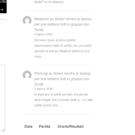
rlic
livello? Io mi dissocio.
→
Massimo
su
Soleri rientra (e spera),
per ora restano tutti in gruppo con
Turati
5 Agosto 2026
Servono cloun al circo potete
accomodarvi visto lo schifo con cui avete
giocato la scorsa stagione pietosi e ora
cosa…
Pierluigi
su
Soleri rientra (e spera),
per ora restano tutti in gruppo con
Turati
5 Agosto 2026
In lega pro ci avete portato ora penso
sarà meglio che vi levate dalle p...e e alla
svelta prima che…
Data
Partita
Orario/Risultati