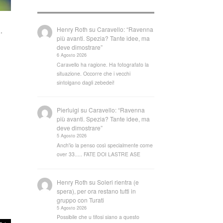
Henry Roth
su
Caravello: “Ravenna
.
più avanti. Spezia? Tante idee, ma
deve dimostrare”
6 Agosto 2026
Caravello ha ragione. Ha fotografato la
situazione. Occorre che i vecchi
sintolgano dagli zebedei!
Pierluigi
su
Caravello: “Ravenna
più avanti. Spezia? Tante idee, ma
deve dimostrare”
5 Agosto 2026
Anch'io la penso così specialmente come
over 33..... FATE DOI LASTRE ASE
Henry Roth
su
Soleri rientra (e
spera), per ora restano tutti in
gruppo con Turati
5 Agosto 2026
Possibile che u tifosi siano a questo