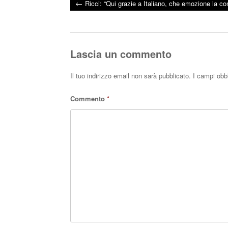
←
Ricci: “Qui grazie a Italiano, che emozione la c
bo
tte
ts
Post navigation
ok
r
A
pp
Lascia un commento
Il tuo indirizzo email non sarà pubblicato.
I campi obb
Commento
*