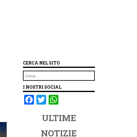
CERCA NEL SITO
Cerca
I NOSTRI SOCIAL
F
T
W
a
wi
h
ULTIME
c
tt
at
e
er
s
NOTIZIE