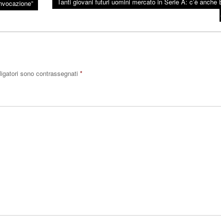
Tanti giovani futuri uomini mercato in Serie A: c’è anche E
onvocazione”
ligatori sono contrassegnati
*