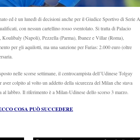
nato ed è un lunedì di decisioni anche per il Giudice Sportivo di Serie A
alificati, con nessun cartellino rosso sventolato. Si tratta di Palacio
, Koulibaly (Napoli), Pezzella (Parma), Ibanez e Villar (Roma),
o per gli aquilotti, ma una sanzione per Farias: 2.000 euro (oltre
ersaria.
isposto nelle scorse settimane, il centrocampista dell’Udinese Tolgay
 aver colpito al volto un addetto della sicurezza del Milan che stava
 al labbro. Il riferimento è a Milan-Udinese dello scorso 3 marzo.
: ECCO COSA PUÒ SUCCEDERE