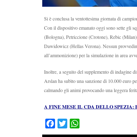
Si è conclusa la ventottesima giornata di campio
Con il dispositivo emanato oggi sono sette gli squ
(Bologna), Petriccione (Crotone), Rebic (Milan)
Dawidowicz (Hellas Verona). Nessun provvediment
all’ammonizione) per la simulazione in area avv
Inoltre, a seguito del supplemento di indagine d
Arslan ha subìto una sanzione di 10.000 euro per
calmando gli animi provocando una leggera ferita
A FINE MESE IL CDA DELLO SPEZIA
Fa
T
W
ce
wi
ha