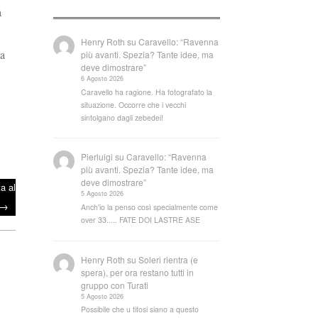
a
Henry Roth
su
Caravello: “Ravenna
 a
più avanti. Spezia? Tante idee, ma
deve dimostrare”
6 Agosto 2026
Caravello ha ragione. Ha fotografato la
situazione. Occorre che i vecchi
sintolgano dagli zebedei!
Pierluigi
su
Caravello: “Ravenna
più avanti. Spezia? Tante idee, ma
deve dimostrare”
a al
5 Agosto 2026
→
Anch'io la penso così specialmente come
over 33..... FATE DOI LASTRE ASE
Henry Roth
su
Soleri rientra (e
spera), per ora restano tutti in
gruppo con Turati
5 Agosto 2026
Possibile che u tifosi siano a questo