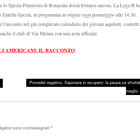
ce lo Spezia Primavera di Bonacina dovrà fermarsi ancora. La Lega B h
tus Entella-Spezia, in programma in origine oggi pomeriggio alle 14.30.
l’incontro nel già complicato calendario dei giovani aquilotti, costretti
 anche il club di Via Melara con una nota ufficiale.
LI AMERICANI: IL RACCONTO
Provedel negativo, Saponara in recupero: la pausa va sfruttat
meglio
ligatori sono contrassegnati
*