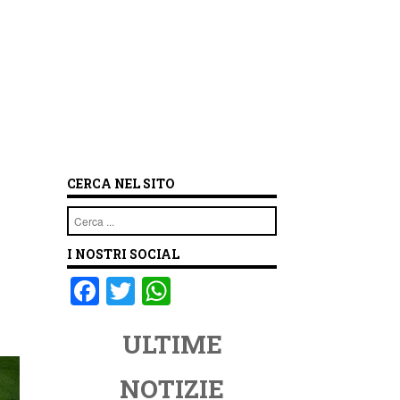
CERCA NEL SITO
Cerca
I NOSTRI SOCIAL
F
T
W
a
wi
h
ULTIME
c
tt
at
e
er
s
NOTIZIE