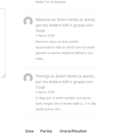
livello? Io mi dissocio.
Massimo
su
Soleri rientra (e spera),
per ora restano tutti in gruppo con
Turati
5 Agosto 2026
Servono cloun al circo potete
accomodarvi visto lo schifo con cui avete
giocato la scorsa stagione pietosi e ora
cosa…
Pierluigi
su
Soleri rientra (e spera),
per ora restano tutti in gruppo con
Turati
5 Agosto 2026
In lega pro ci avete portato ora penso
sarà meglio che vi levate dalle p...e e alla
svelta prima che…
Data
Partita
Orario/Risultati