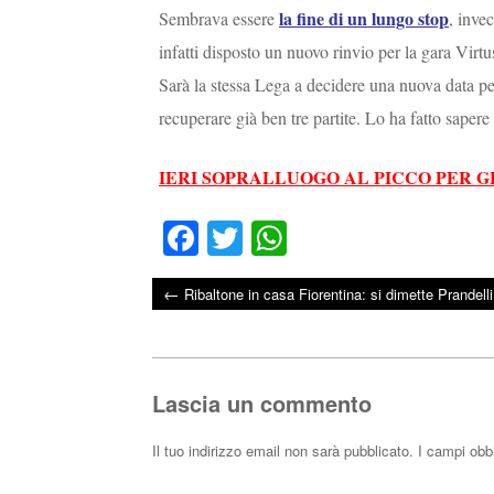
la fine di un lungo stop
Sembrava essere
, inve
infatti disposto un nuovo rinvio per la gara Vir
Sarà la stessa Lega a decidere una nuova data per 
recuperare già ben tre partite. Lo ha fatto sapere
IERI SOPRALLUOGO AL PICCO PER G
Fa
T
W
ce
wi
ha
←
Ribaltone in casa Fiorentina: si dimette Prandelli
bo
tte
ts
Post navigation
ok
r
A
pp
Lascia un commento
Il tuo indirizzo email non sarà pubblicato.
I campi obb