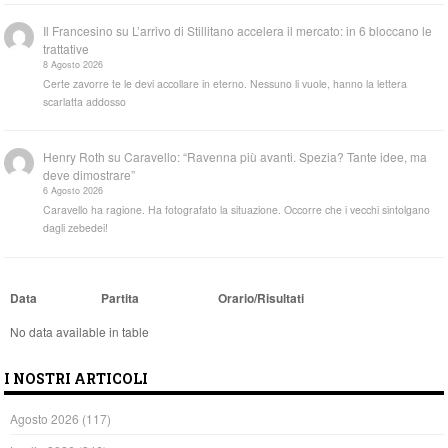
Il Francesino
su
L’arrivo di Stillitano accelera il mercato: in 6 bloccano le
trattative
8 Agosto 2026
Certe zavorre te le devi accollare in eterno. Nessuno li vuole, hanno la lettera
scarlatta addosso
Henry Roth
su
Caravello: “Ravenna più avanti. Spezia? Tante idee, ma
deve dimostrare”
6 Agosto 2026
Caravello ha ragione. Ha fotografato la situazione. Occorre che i vecchi sintolgano
dagli zebedei!
Data
Partita
Orario/Risultati
No data available in table
I NOSTRI ARTICOLI
Agosto 2026
(117)