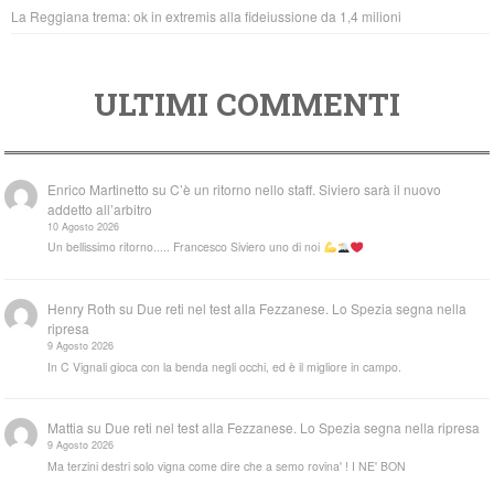
La Reggiana trema: ok in extremis alla fideiussione da 1,4 milioni
ULTIMI COMMENTI
Enrico Martinetto
su
C’è un ritorno nello staff. Siviero sarà il nuovo
addetto all’arbitro
10 Agosto 2026
Un bellissimo ritorno..... Francesco Siviero uno di noi
Henry Roth
su
Due reti nel test alla Fezzanese. Lo Spezia segna nella
ripresa
9 Agosto 2026
In C Vignali gioca con la benda negli occhi, ed è il migliore in campo.
Mattia
su
Due reti nel test alla Fezzanese. Lo Spezia segna nella ripresa
9 Agosto 2026
Ma terzini destri solo vigna come dire che a semo rovina' ! I NE' BON