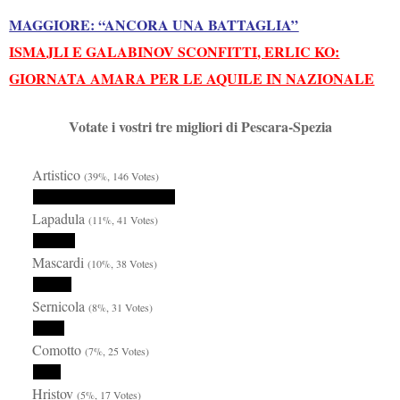
MAGGIORE: “ANCORA UNA BATTAGLIA”
ISMAJLI E GALABINOV SCONFITTI, ERLIC KO:
GIORNATA AMARA PER LE AQUILE IN NAZIONALE
Votate i vostri tre migliori di Pescara-Spezia
Artistico
(39%, 146 Votes)
Lapadula
(11%, 41 Votes)
Mascardi
(10%, 38 Votes)
Sernicola
(8%, 31 Votes)
Comotto
(7%, 25 Votes)
Hristov
(5%, 17 Votes)