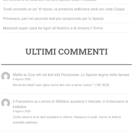
o
p
Turati concede un po’ di riposo, la prossima settimana sarà con vista Coppa
k
Primavera, pari nel secondo test pre-campionato per lo Spezia
Mascardi super: para tre rigori all’Avellino e fa vincere il Torino
ULTIMI COMMENTI
Mattia
su
Due reti nel test alla Fezzanese. Lo Spezia segna nella ripresa
9 Agosto 2026
Ma terzini destri solo vigna come dire che a semo rovina' ! I NE' BON
Il Francesino
su
L’arrivo di Stillitano accelera il mercato: in 6 bloccano le
trattative
8 Agosto 2026
Certe zavorre te le devi accollare in eterno. Nessuno li vuole, hanno la lettera
scarlatta addosso