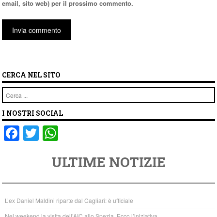
email, sito web) per il prossimo commento.
CERCA NEL SITO
Cerca
I NOSTRI SOCIAL
F
T
W
a
wi
h
ULTIME NOTIZIE
c
tt
at
e
er
s
b
A
L’ex Daniel Maldini riparte dal Cagliari: è ufficiale
o
p
Nel weekend la visita dell’AIC allo Spezia. Ecco l’iniziativa