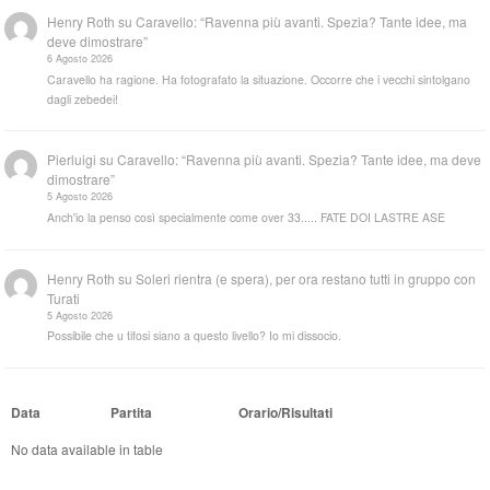
Henry Roth
su
Caravello: “Ravenna più avanti. Spezia? Tante idee, ma
deve dimostrare”
6 Agosto 2026
Caravello ha ragione. Ha fotografato la situazione. Occorre che i vecchi sintolgano
dagli zebedei!
Pierluigi
su
Caravello: “Ravenna più avanti. Spezia? Tante idee, ma deve
dimostrare”
5 Agosto 2026
Anch'io la penso così specialmente come over 33..... FATE DOI LASTRE ASE
Henry Roth
su
Soleri rientra (e spera), per ora restano tutti in gruppo con
Turati
5 Agosto 2026
Possibile che u tifosi siano a questo livello? Io mi dissocio.
Data
Partita
Orario/Risultati
No data available in table