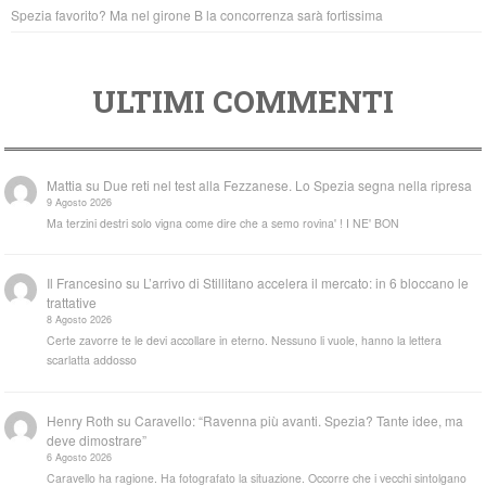
Spezia favorito? Ma nel girone B la concorrenza sarà fortissima
ULTIMI COMMENTI
Mattia
su
Due reti nel test alla Fezzanese. Lo Spezia segna nella ripresa
9 Agosto 2026
Ma terzini destri solo vigna come dire che a semo rovina' ! I NE' BON
Il Francesino
su
L’arrivo di Stillitano accelera il mercato: in 6 bloccano le
trattative
8 Agosto 2026
Certe zavorre te le devi accollare in eterno. Nessuno li vuole, hanno la lettera
scarlatta addosso
Henry Roth
su
Caravello: “Ravenna più avanti. Spezia? Tante idee, ma
deve dimostrare”
6 Agosto 2026
Caravello ha ragione. Ha fotografato la situazione. Occorre che i vecchi sintolgano