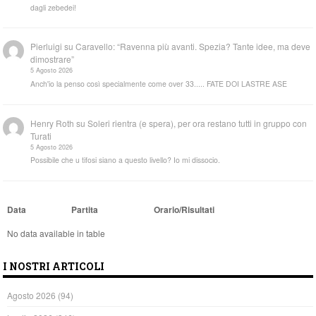
dagli zebedei!
Pierluigi
su
Caravello: “Ravenna più avanti. Spezia? Tante idee, ma deve
dimostrare”
5 Agosto 2026
Anch'io la penso così specialmente come over 33..... FATE DOI LASTRE ASE
Henry Roth
su
Soleri rientra (e spera), per ora restano tutti in gruppo con
Turati
5 Agosto 2026
Possibile che u tifosi siano a questo livello? Io mi dissocio.
Data
Partita
Orario/Risultati
No data available in table
I NOSTRI ARTICOLI
Agosto 2026
(94)